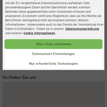
mit der EU vergleichbares Datenschutzniveau aufweisen. Falls
Ernsting's family
personenbezogene Daten dorthin übermittelt werden, könnten
Behörden diese gegebenenfalls unter Umständen erfassen und
Römerstraße 570, 47443 Moers
analysieren. Es besteht somit eine Möglichkeit, dass sie Ihre Rechte als
Betroffener dahingehend nicht durchsetzen könnten. Weitere
Informationen - insbesondere auch zu den Details der Verarbeitung Ihrer
Daten in Drittländern - finden sie in unserer
Datenschutzerklärung
Geöffnet
Aktuell:
und unseren
Cookie Informationen
.
Öffnungszeiten heute:
09:00 - 20:00
Allen Tools zustimmen
Service Hotline
Datenschutz-Einstellungen
+49 (0) 2546 / 98 999 98
Nur erforderliche Technologien
Montag bis Freitag 8-18 Uhr
So finden Sie uns