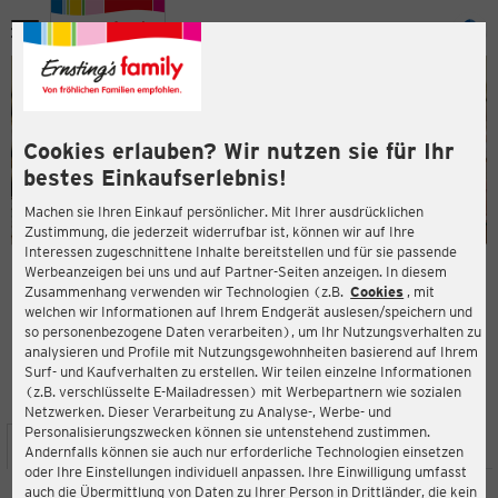
Menü
ießen
ießen
Cookies erlauben? Wir nutzen sie für Ihr
bestes Einkaufserlebnis!
Machen sie Ihren Einkauf persönlicher. Mit Ihrer ausdrücklichen
Zustimmung, die jederzeit widerrufbar ist, können wir auf Ihre
Interessen zugeschnittene Inhalte bereitstellen und für sie passende
en
Werbeanzeigen bei uns und auf Partner-Seiten anzeigen. In diesem
Zusammenhang verwenden wir Technologien (z.B.
Cookies
, mit
ERNSTING'S FAMILY FILIALE
welchen wir Informationen auf Ihrem Endgerät auslesen/speichern und
Römerstraße 570
so personenbezogene Daten verarbeiten), um Ihr Nutzungsverhalten zu
47443 Moers
analysieren und Profile mit Nutzungsgewohnheiten basierend auf Ihrem
Surf- und Kaufverhalten zu erstellen. Wir teilen einzelne Informationen
(z.B. verschlüsselte E-Mailadressen) mit Werbepartnern wie sozialen
3,7
ießen
Bewertung:
Netzwerken. Dieser Verarbeitung zu Analyse-, Werbe- und
Personalisierungszwecken können sie untenstehend zustimmen.
STANDORT
SERVICES
SORTIMENT
AKTIONEN
Andernfalls können sie auch nur erforderliche Technologien einsetzen
oder Ihre Einstellungen individuell anpassen. Ihre Einwilligung umfasst
auch die Übermittlung von Daten zu Ihrer Person in Drittländer, die kein