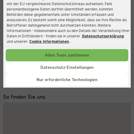
mit der EU vergleichbares Datenschutzniveau aufweisen. Falls
Ernsting's family
personenbezogene Daten dorthin übermittelt werden, könnten
Behörden diese gegebenenfalls unter Umständen erfassen und
Farmstr. 101, 64546 Mörfelden-Walldorf
analysieren. Es besteht somit eine Möglichkeit, dass sie Ihre Rechte als
Betroffener dahingehend nicht durchsetzen könnten. Weitere
Informationen - insbesondere auch zu den Details der Verarbeitung Ihrer
Daten in Drittländern - finden sie in unserer
Datenschutzerklärung
Geöffnet
Aktuell:
und unseren
Cookie Informationen
.
Öffnungszeiten heute:
09:00 - 19:00
Allen Tools zustimmen
Service Hotline
Datenschutz-Einstellungen
+49 (0) 2546 / 98 999 98
Nur erforderliche Technologien
Montag bis Freitag 8-18 Uhr
So finden Sie uns