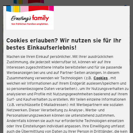
Menü
ießen
ießen
Cookies erlauben? Wir nutzen sie für Ihr
bestes Einkaufserlebnis!
Machen sie Ihren Einkauf persönlicher. Mit Ihrer ausdrücklichen
Zustimmung, die jederzeit widerrufbar ist, können wir auf Ihre
Interessen zugeschnittene Inhalte bereitstellen und für sie passende
en
Werbeanzeigen bei uns und auf Partner-Seiten anzeigen. In diesem
Zusammenhang verwenden wir Technologien (z.B.
Cookies
, mit
ERNSTING'S FAMILY FILIALE
welchen wir Informationen auf Ihrem Endgerät auslesen/speichern und
Farmstr. 101
so personenbezogene Daten verarbeiten), um Ihr Nutzungsverhalten zu
64546 Mörfelden-Walldorf
analysieren und Profile mit Nutzungsgewohnheiten basierend auf Ihrem
Surf- und Kaufverhalten zu erstellen. Wir teilen einzelne Informationen
(z.B. verschlüsselte E-Mailadressen) mit Werbepartnern wie sozialen
2,7
ießen
Bewertung:
Netzwerken. Dieser Verarbeitung zu Analyse-, Werbe- und
Personalisierungszwecken können sie untenstehend zustimmen.
STANDORT
SERVICES
SORTIMENT
AKTIONEN
Andernfalls können sie auch nur erforderliche Technologien einsetzen
oder Ihre Einstellungen individuell anpassen. Ihre Einwilligung umfasst
auch die Übermittlung von Daten zu Ihrer Person in Drittländer, die kein