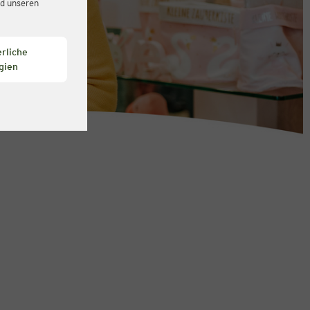
d unseren
rliche
gien