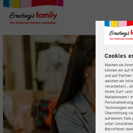
Cookies e
Machen sie Ihren
können wir auf I
und auf Partner
welchen wir Inf
verarbeiten), u
Ihrem Surf- und 
Mailadressen) m
Personalisierun
Technologien ein
Übermittlung von
aufweisen. Fall
unter Umständen 
Betroffener dahi