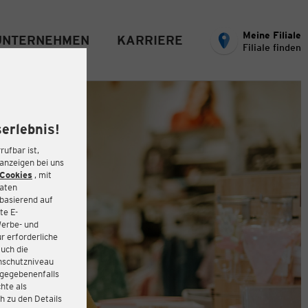
Meine Filiale
UNTERNEHMEN
KARRIERE
Filiale finden
erlebnis!
rufbar ist,
eanzeigen bei uns
Cookies
, mit
Daten
basierend auf
te E-
Werbe- und
r erforderliche
auch die
enschutzniveau
 gegebenenfalls
hte als
h zu den Details