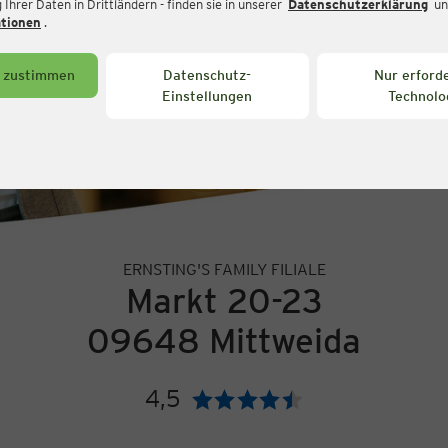
Ihrer Daten in Drittländern - finden sie in unserer
Datenschutzerklärung
un
ationen
.
s zustimmen
Datenschutz-
Nur erforde
Einstellungen
Technolo
ERNSTING'S FAMILY FILIALE
Markt 20-23
09648 Mittweida
4,5
Bewertung: