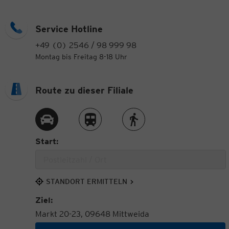
Service Hotline
+49 (0) 2546 / 98 999 98
Montag bis Freitag 8-18 Uhr
Route zu dieser Filiale
Route per Auto
Route per Zug
Route zu Fuß
Start:
STANDORT ERMITTELN
Ziel:
Markt 20-23, 09648 Mittweida