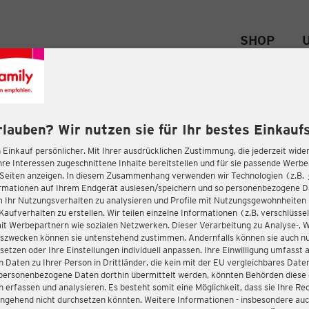
SHOP
rlauben? Wir nutzen sie für Ihr bestes Einkaufs
 Einkauf persönlicher. Mit Ihrer ausdrücklichen Zustimmung, die jederzeit wider
hre Interessen zugeschnittene Inhalte bereitstellen und für sie passende Werb
-Seiten anzeigen. In diesem Zusammenhang verwenden wir Technologien (z.B.
ormationen auf Ihrem Endgerät auslesen/speichern und so personenbezogene 
m Ihr Nutzungsverhalten zu analysieren und Profile mit Nutzungsgewohnheiten 
Kaufverhalten zu erstellen. Wir teilen einzelne Informationen (z.B. verschlüssel
it Werbepartnern wie sozialen Netzwerken. Dieser Verarbeitung zu Analyse-, 
gszwecken können sie untenstehend zustimmen. Andernfalls können sie auch nu
setzen oder Ihre Einstellungen individuell anpassen. Ihre Einwilligung umfasst 
 Daten zu Ihrer Person in Drittländer, die kein mit der EU vergleichbares Dat
s personenbezogene Daten dorthin übermittelt werden, könnten Behörden diese
erfassen und analysieren. Es besteht somit eine Möglichkeit, dass sie Ihre Rec
ngehend nicht durchsetzen könnten. Weitere Informationen - insbesondere auc