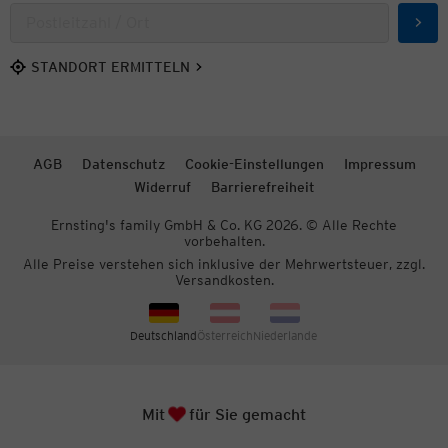
Such
STANDORT ERMITTELN
AGB
Datenschutz
Cookie-Einstellungen
Impressum
Widerruf
Barrierefreiheit
Ernsting's family GmbH & Co. KG 2026. © Alle Rechte
vorbehalten.
Alle Preise verstehen sich inklusive der Mehrwertsteuer, zzgl.
Versandkosten.
Deutschland
Österreich
Niederlande
Herz
Zum S
Mit
für Sie gemacht