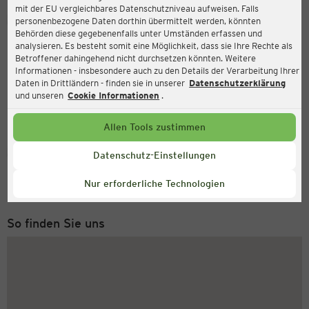
mit der EU vergleichbares Datenschutzniveau aufweisen. Falls
Ernsting's family
personenbezogene Daten dorthin übermittelt werden, könnten
Behörden diese gegebenenfalls unter Umständen erfassen und
Querfurter Straße 16, 06217 Merseburg
analysieren. Es besteht somit eine Möglichkeit, dass sie Ihre Rechte als
Betroffener dahingehend nicht durchsetzen könnten. Weitere
Informationen - insbesondere auch zu den Details der Verarbeitung Ihrer
Daten in Drittländern - finden sie in unserer
Datenschutzerklärung
und unseren
Cookie Informationen
.
Allen Tools zustimmen
Service Hotline
Datenschutz-Einstellungen
+49 (0) 2546 / 98 999 98
Nur erforderliche Technologien
Montag bis Freitag 8-18 Uhr
So finden Sie uns