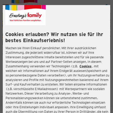
Menü
ießen
ießen
Cookies erlauben? Wir nutzen sie für Ihr
bestes Einkaufserlebnis!
Machen sie Ihren Einkauf persönlicher. Mit Ihrer ausdrücklichen
Zustimmung, die jederzeit widerrufbar ist, können wir auf Ihre
Interessen zugeschnittene Inhalte bereitstellen und für sie passende
en
Werbeanzeigen bei uns und auf Partner-Seiten anzeigen. In diesem
Zusammenhang verwenden wir Technologien (z.B.
Cookies
, mit
ERNSTING'S FAMILY FILIALE
welchen wir Informationen auf Ihrem Endgerät auslesen/speichern und
Querfurter Straße 16
so personenbezogene Daten verarbeiten), um Ihr Nutzungsverhalten zu
06217 Merseburg
analysieren und Profile mit Nutzungsgewohnheiten basierend auf Ihrem
Surf- und Kaufverhalten zu erstellen. Wir teilen einzelne Informationen
(z.B. verschlüsselte E-Mailadressen) mit Werbepartnern wie sozialen
4,0
ießen
Bewertung:
Netzwerken. Dieser Verarbeitung zu Analyse-, Werbe- und
Personalisierungszwecken können sie untenstehend zustimmen.
STANDORT
SERVICES
SORTIMENT
AKTIONEN
Andernfalls können sie auch nur erforderliche Technologien einsetzen
oder Ihre Einstellungen individuell anpassen. Ihre Einwilligung umfasst
auch die Übermittlung von Daten zu Ihrer Person in Drittländer, die kein