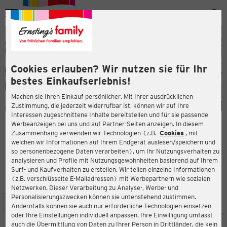
Menü
ießen
ießen
Cookies erlauben? Wir nutzen sie für Ihr
bestes Einkaufserlebnis!
Machen sie Ihren Einkauf persönlicher. Mit Ihrer ausdrücklichen
Zustimmung, die jederzeit widerrufbar ist, können wir auf Ihre
Interessen zugeschnittene Inhalte bereitstellen und für sie passende
en
Werbeanzeigen bei uns und auf Partner-Seiten anzeigen. In diesem
Zusammenhang verwenden wir Technologien (z.B.
Cookies
, mit
ERNSTING'S FAMILY FILIALE
welchen wir Informationen auf Ihrem Endgerät auslesen/speichern und
Hausener Str. 2-6
so personenbezogene Daten verarbeiten), um Ihr Nutzungsverhalten zu
56727 Mayen
analysieren und Profile mit Nutzungsgewohnheiten basierend auf Ihrem
Surf- und Kaufverhalten zu erstellen. Wir teilen einzelne Informationen
(z.B. verschlüsselte E-Mailadressen) mit Werbepartnern wie sozialen
4,4
ießen
Bewertung:
Netzwerken. Dieser Verarbeitung zu Analyse-, Werbe- und
Personalisierungszwecken können sie untenstehend zustimmen.
STANDORT
SERVICES
SORTIMENT
AKTIONEN
Andernfalls können sie auch nur erforderliche Technologien einsetzen
oder Ihre Einstellungen individuell anpassen. Ihre Einwilligung umfasst
auch die Übermittlung von Daten zu Ihrer Person in Drittländer, die kein