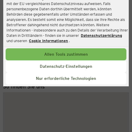
mit der EU vergleichbares Datenschutzniveau aufweisen. Falls
Ernsting's family
personenbezogene Daten dorthin übermittelt werden, könnten
Behörden diese gegebenenfalls unter Umständen erfassen und
Hausener Str. 2-6, 56727 Mayen
analysieren. Es besteht somit eine Möglichkeit, dass sie Ihre Rechte als
Betroffener dahingehend nicht durchsetzen könnten. Weitere
Informationen - insbesondere auch zu den Details der Verarbeitung Ihrer
Daten in Drittländern - finden sie in unserer
Datenschutzerklärung
Geschlossen
Aktuell:
und unseren
Cookie Informationen
.
Allen Tools zustimmen
Service Hotline
+49 (0) 2546 / 98 999 98
Datenschutz-Einstellungen
Montag bis Freitag 8-18 Uhr
Nur erforderliche Technologien
So finden Sie uns