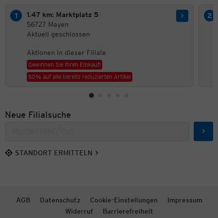
1.47 km: Marktplatz 5
56727 Mayen
Aktuell geschlossen
Aktionen in dieser Filiale
Gewinnen Sie Ihren Einkauf!
50% auf alle bereits reduzierten Artikel
Neue Filialsuche
Such
STANDORT ERMITTELN
AGB
Datenschutz
Cookie-Einstellungen
Impressum
Widerruf
Barrierefreiheit