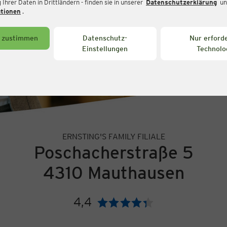
Ihrer Daten in Drittländern - finden sie in unserer
Datenschutzerklärung
un
ationen
.
s zustimmen
Datenschutz-
Nur erforde
Einstellungen
Technolo
ERNSTING'S FAMILY FILIALE
Poschacherstraße 5
4310 Mauthausen
4,4
Bewertung: