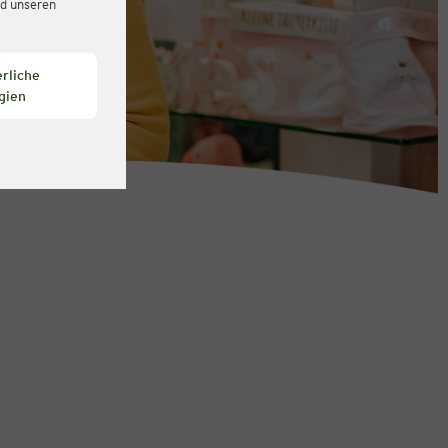
d unseren
rliche
gien