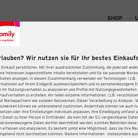
SHOP
rlauben? Wir nutzen sie für Ihr bestes Einkaufs
 Einkauf persönlicher. Mit Ihrer ausdrücklichen Zustimmung, die jederzeit wider
hre Interessen zugeschnittene Inhalte bereitstellen und für sie passende Werb
-Seiten anzeigen. In diesem Zusammenhang verwenden wir Technologien (z.B.
ormationen auf Ihrem Endgerät auslesen/speichern und so personenbezogene 
m Ihr Nutzungsverhalten zu analysieren und Profile mit Nutzungsgewohnheiten 
Kaufverhalten zu erstellen. Wir teilen einzelne Informationen (z.B. verschlüssel
it Werbepartnern wie sozialen Netzwerken. Dieser Verarbeitung zu Analyse-, 
gszwecken können sie untenstehend zustimmen. Andernfalls können sie auch nu
setzen oder Ihre Einstellungen individuell anpassen. Ihre Einwilligung umfasst 
 Daten zu Ihrer Person in Drittländer, die kein mit der EU vergleichbares Dat
s personenbezogene Daten dorthin übermittelt werden, könnten Behörden diese
erfassen und analysieren. Es besteht somit eine Möglichkeit, dass sie Ihre Rec
ngehend nicht durchsetzen könnten. Weitere Informationen - insbesondere auc