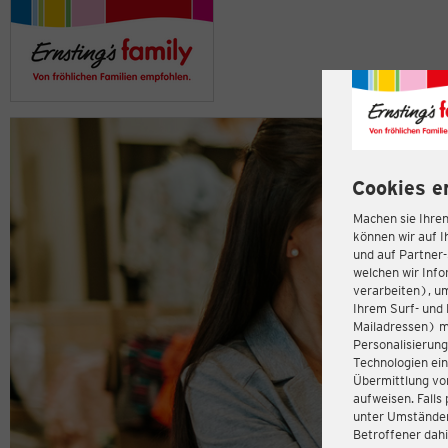
Cookies e
Machen sie Ihren
können wir auf I
und auf Partner
welchen wir Inf
verarbeiten), u
Ihrem Surf- und 
Mailadressen) m
Personalisierun
Technologien ein
Übermittlung von
aufweisen. Fall
unter Umständen 
Betroffener dahi