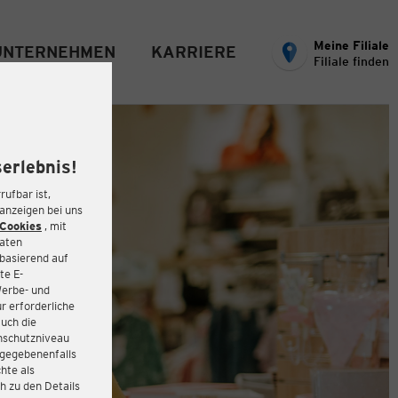
Meine Filiale
UNTERNEHMEN
KARRIERE
Filiale finden
erlebnis!
rufbar ist,
eanzeigen bei uns
Cookies
, mit
Daten
basierend auf
te E-
Werbe- und
r erforderliche
auch die
enschutzniveau
 gegebenenfalls
hte als
h zu den Details