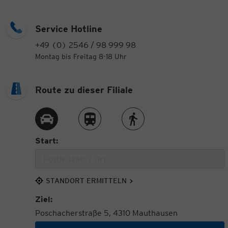
Service Hotline
+49 (0) 2546 / 98 999 98
Montag bis Freitag 8-18 Uhr
Route zu dieser Filiale
Route per Auto
Route per Zug
Route zu Fuß
Start:
STANDORT ERMITTELN
Ziel:
Poschacherstraße 5, 4310 Mauthausen