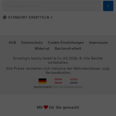
Such
STANDORT ERMITTELN
AGB
Datenschutz
Cookie-Einstellungen
Impressum
Widerruf
Barrierefreiheit
Ernsting's family GmbH & Co. KG 2026. © Alle Rechte
vorbehalten.
Alle Preise verstehen sich inklusive der Mehrwertsteuer, zzgl.
Versandkosten.
Deutschland
Österreich
Niederlande
Herz
Zum S
Mit
für Sie gemacht