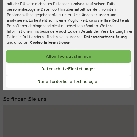
mit der EU vergleichbares Datenschutzniveau aufweisen. Falls
Ernsting's family
personenbezogene Daten dorthin übermittelt werden, könnten
Behörden diese gegebenenfalls unter Umständen erfassen und
Hülsstr. 10, 45772 Marl
analysieren. Es besteht somit eine Möglichkeit, dass sie Ihre Rechte als
Betroffener dahingehend nicht durchsetzen könnten. Weitere
Informationen - insbesondere auch zu den Details der Verarbeitung Ihrer
Daten in Drittländern - finden sie in unserer
Datenschutzerklärung
und unseren
Cookie Informationen
.
Allen Tools zustimmen
Service Hotline
Datenschutz-Einstellungen
+49 (0) 2546 / 98 999 98
Nur erforderliche Technologien
Montag bis Freitag 8-18 Uhr
So finden Sie uns