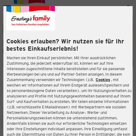
Menü
ießen
ießen
Cookies erlauben? Wir nutzen sie für Ihr
bestes Einkaufserlebnis!
Machen sie Ihren Einkauf persönlicher. Mit Ihrer ausdrücklichen
Zustimmung, die jederzeit widerrufbar ist, können wir auf Ihre
Interessen zugeschnittene Inhalte bereitstellen und für sie passende
en
Werbeanzeigen bei uns und auf Partner-Seiten anzeigen. In diesem
Zusammenhang verwenden wir Technologien (z.B.
Cookies
, mit
ERNSTING'S FAMILY FILIALE
welchen wir Informationen auf Ihrem Endgerät auslesen/speichern und
Hülsstr. 10
so personenbezogene Daten verarbeiten), um Ihr Nutzungsverhalten zu
45772 Marl
analysieren und Profile mit Nutzungsgewohnheiten basierend auf Ihrem
Surf- und Kaufverhalten zu erstellen. Wir teilen einzelne Informationen
(z.B. verschlüsselte E-Mailadressen) mit Werbepartnern wie sozialen
4,2
ießen
Bewertung:
Netzwerken. Dieser Verarbeitung zu Analyse-, Werbe- und
Personalisierungszwecken können sie untenstehend zustimmen.
STANDORT
SERVICES
SORTIMENT
AKTIONEN
Andernfalls können sie auch nur erforderliche Technologien einsetzen
oder Ihre Einstellungen individuell anpassen. Ihre Einwilligung umfasst
auch die Übermittlung von Daten zu Ihrer Person in Drittländer, die kein