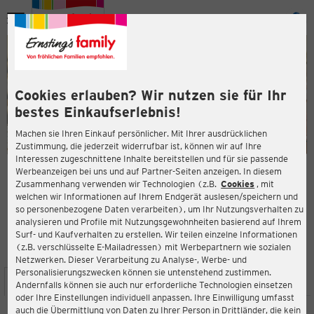
Menü
ießen
ießen
Cookies erlauben? Wir nutzen sie für Ihr
bestes Einkaufserlebnis!
Machen sie Ihren Einkauf persönlicher. Mit Ihrer ausdrücklichen
Zustimmung, die jederzeit widerrufbar ist, können wir auf Ihre
Interessen zugeschnittene Inhalte bereitstellen und für sie passende
en
Werbeanzeigen bei uns und auf Partner-Seiten anzeigen. In diesem
Zusammenhang verwenden wir Technologien (z.B.
Cookies
, mit
ERNSTING'S FAMILY FILIALE
welchen wir Informationen auf Ihrem Endgerät auslesen/speichern und
Adorfer Straße 45
so personenbezogene Daten verarbeiten), um Ihr Nutzungsverhalten zu
08258 Markneukirchen
analysieren und Profile mit Nutzungsgewohnheiten basierend auf Ihrem
Surf- und Kaufverhalten zu erstellen. Wir teilen einzelne Informationen
(z.B. verschlüsselte E-Mailadressen) mit Werbepartnern wie sozialen
4,8
ießen
Bewertung:
Netzwerken. Dieser Verarbeitung zu Analyse-, Werbe- und
Personalisierungszwecken können sie untenstehend zustimmen.
STANDORT
SERVICES
SORTIMENT
AKTIONEN
Andernfalls können sie auch nur erforderliche Technologien einsetzen
oder Ihre Einstellungen individuell anpassen. Ihre Einwilligung umfasst
auch die Übermittlung von Daten zu Ihrer Person in Drittländer, die kein