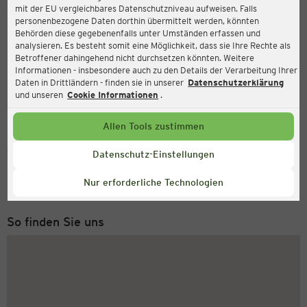
mit der EU vergleichbares Datenschutzniveau aufweisen. Falls
Ernsting's family
personenbezogene Daten dorthin übermittelt werden, könnten
Behörden diese gegebenenfalls unter Umständen erfassen und
Adorfer Straße 45, 08258 Markneukirchen
analysieren. Es besteht somit eine Möglichkeit, dass sie Ihre Rechte als
Betroffener dahingehend nicht durchsetzen könnten. Weitere
Informationen - insbesondere auch zu den Details der Verarbeitung Ihrer
Daten in Drittländern - finden sie in unserer
Datenschutzerklärung
Geöffnet
Aktuell:
und unseren
Cookie Informationen
.
Öffnungszeiten heute:
09:00 - 14:00
Allen Tools zustimmen
Service Hotline
Datenschutz-Einstellungen
+49 (0) 2546 / 98 999 98
Nur erforderliche Technologien
Montag bis Freitag 8-18 Uhr
So finden Sie uns