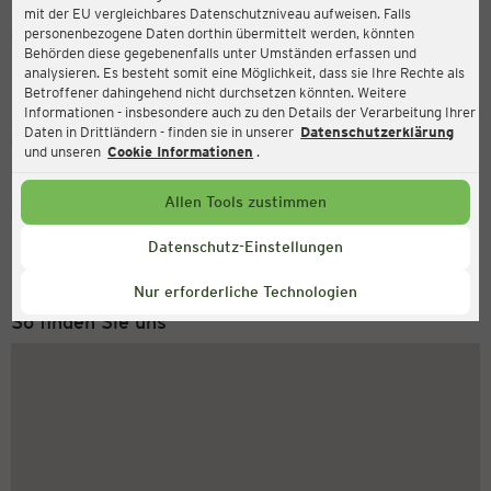
mit der EU vergleichbares Datenschutzniveau aufweisen. Falls
Ernsting's family
personenbezogene Daten dorthin übermittelt werden, könnten
Behörden diese gegebenenfalls unter Umständen erfassen und
Nordstraße 1, 04416 Markkleeberg
analysieren. Es besteht somit eine Möglichkeit, dass sie Ihre Rechte als
Betroffener dahingehend nicht durchsetzen könnten. Weitere
Informationen - insbesondere auch zu den Details der Verarbeitung Ihrer
Daten in Drittländern - finden sie in unserer
Datenschutzerklärung
Geschlossen
Aktuell:
und unseren
Cookie Informationen
.
Allen Tools zustimmen
Service Hotline
+49 (0) 2546 / 98 999 98
Datenschutz-Einstellungen
Montag bis Freitag 8-18 Uhr
Nur erforderliche Technologien
So finden Sie uns