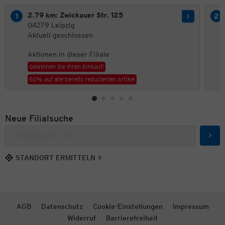
2.79 km: Zwickauer Str. 125
04279 Leipzig
Aktuell geschlossen
Aktionen in dieser Filiale
Gewinnen Sie Ihren Einkauf!
50% auf alle bereits reduzierten Artikel
Neue Filialsuche
Such
STANDORT ERMITTELN
AGB
Datenschutz
Cookie-Einstellungen
Impressum
Widerruf
Barrierefreiheit