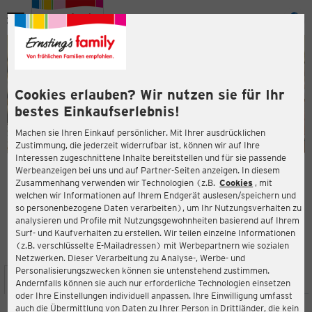
Menü
ießen
ießen
Cookies erlauben? Wir nutzen sie für Ihr
bestes Einkaufserlebnis!
Machen sie Ihren Einkauf persönlicher. Mit Ihrer ausdrücklichen
Zustimmung, die jederzeit widerrufbar ist, können wir auf Ihre
Interessen zugeschnittene Inhalte bereitstellen und für sie passende
en
Werbeanzeigen bei uns und auf Partner-Seiten anzeigen. In diesem
Zusammenhang verwenden wir Technologien (z.B.
Cookies
, mit
ERNSTING'S FAMILY FILIALE
welchen wir Informationen auf Ihrem Endgerät auslesen/speichern und
Nordstraße 1
so personenbezogene Daten verarbeiten), um Ihr Nutzungsverhalten zu
04416 Markkleeberg
analysieren und Profile mit Nutzungsgewohnheiten basierend auf Ihrem
Surf- und Kaufverhalten zu erstellen. Wir teilen einzelne Informationen
(z.B. verschlüsselte E-Mailadressen) mit Werbepartnern wie sozialen
3,7
ießen
Bewertung:
Netzwerken. Dieser Verarbeitung zu Analyse-, Werbe- und
Personalisierungszwecken können sie untenstehend zustimmen.
STANDORT
SERVICES
SORTIMENT
AKTIONEN
Andernfalls können sie auch nur erforderliche Technologien einsetzen
oder Ihre Einstellungen individuell anpassen. Ihre Einwilligung umfasst
auch die Übermittlung von Daten zu Ihrer Person in Drittländer, die kein