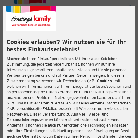
Menü
ießen
ießen
Cookies erlauben? Wir nutzen sie für Ihr
bestes Einkaufserlebnis!
Machen sie Ihren Einkauf persönlicher. Mit Ihrer ausdrücklichen
Zustimmung, die jederzeit widerrufbar ist, können wir auf Ihre
Interessen zugeschnittene Inhalte bereitstellen und für sie passende
en
Werbeanzeigen bei uns und auf Partner-Seiten anzeigen. In diesem
Zusammenhang verwenden wir Technologien (z.B.
Cookies
, mit
ERNSTING'S FAMILY FILIALE
welchen wir Informationen auf Ihrem Endgerät auslesen/speichern und
Industriestr. 11
so personenbezogene Daten verarbeiten), um Ihr Nutzungsverhalten zu
63477 Maintal
analysieren und Profile mit Nutzungsgewohnheiten basierend auf Ihrem
Surf- und Kaufverhalten zu erstellen. Wir teilen einzelne Informationen
(z.B. verschlüsselte E-Mailadressen) mit Werbepartnern wie sozialen
4,1
ießen
Bewertung:
Netzwerken. Dieser Verarbeitung zu Analyse-, Werbe- und
Personalisierungszwecken können sie untenstehend zustimmen.
STANDORT
SERVICES
SORTIMENT
AKTIONEN
Andernfalls können sie auch nur erforderliche Technologien einsetzen
oder Ihre Einstellungen individuell anpassen. Ihre Einwilligung umfasst
auch die Übermittlung von Daten zu Ihrer Person in Drittländer, die kein