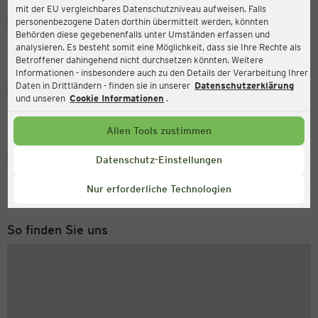
mit der EU vergleichbares Datenschutzniveau aufweisen. Falls
Ernsting's family
personenbezogene Daten dorthin übermittelt werden, könnten
Behörden diese gegebenenfalls unter Umständen erfassen und
Industriestr. 11, 63477 Maintal
analysieren. Es besteht somit eine Möglichkeit, dass sie Ihre Rechte als
Betroffener dahingehend nicht durchsetzen könnten. Weitere
Informationen - insbesondere auch zu den Details der Verarbeitung Ihrer
Daten in Drittländern - finden sie in unserer
Datenschutzerklärung
Geöffnet
Aktuell:
und unseren
Cookie Informationen
.
Öffnungszeiten heute:
09:00 - 19:00
Allen Tools zustimmen
Service Hotline
Datenschutz-Einstellungen
+49 (0) 2546 / 98 999 98
Nur erforderliche Technologien
Montag bis Freitag 8-18 Uhr
So finden Sie uns