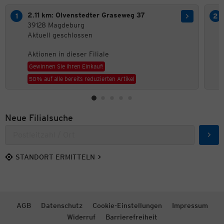
2.11 km: Olvenstedter Graseweg 37
39128 Magdeburg
Aktuell geschlossen
Aktionen in dieser Filiale
Gewinnen Sie Ihren Einkauf!
50% auf alle bereits reduzierten Artikel
Neue Filialsuche
Such
STANDORT ERMITTELN
AGB
Datenschutz
Cookie-Einstellungen
Impressum
Widerruf
Barrierefreiheit