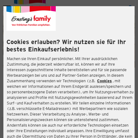
Menü
ießen
ießen
Cookies erlauben? Wir nutzen sie für Ihr
bestes Einkaufserlebnis!
Machen sie Ihren Einkauf persönlicher. Mit Ihrer ausdrücklichen
Zustimmung, die jederzeit widerrufbar ist, können wir auf Ihre
Interessen zugeschnittene Inhalte bereitstellen und für sie passende
en
Werbeanzeigen bei uns und auf Partner-Seiten anzeigen. In diesem
Zusammenhang verwenden wir Technologien (z.B.
Cookies
, mit
ERNSTING'S FAMILY FILIALE
welchen wir Informationen auf Ihrem Endgerät auslesen/speichern und
Lübecker Str. 102-108
so personenbezogene Daten verarbeiten), um Ihr Nutzungsverhalten zu
39124 Magdeburg
analysieren und Profile mit Nutzungsgewohnheiten basierend auf Ihrem
Surf- und Kaufverhalten zu erstellen. Wir teilen einzelne Informationen
(z.B. verschlüsselte E-Mailadressen) mit Werbepartnern wie sozialen
4,5
ießen
Bewertung:
Netzwerken. Dieser Verarbeitung zu Analyse-, Werbe- und
Personalisierungszwecken können sie untenstehend zustimmen.
STANDORT
SERVICES
SORTIMENT
AKTIONEN
Andernfalls können sie auch nur erforderliche Technologien einsetzen
oder Ihre Einstellungen individuell anpassen. Ihre Einwilligung umfasst
auch die Übermittlung von Daten zu Ihrer Person in Drittländer, die kein