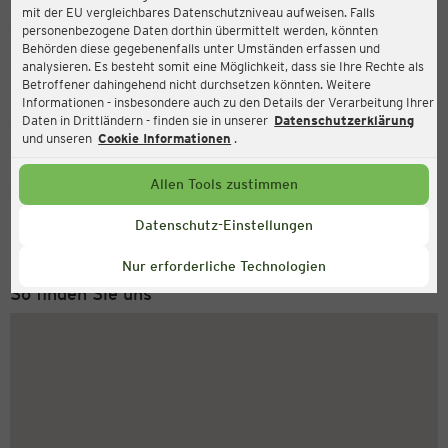
mit der EU vergleichbares Datenschutzniveau aufweisen. Falls
Ernsting's family
personenbezogene Daten dorthin übermittelt werden, könnten
Behörden diese gegebenenfalls unter Umständen erfassen und
Lübecker Str. 102-108, 39124 Magdeburg
analysieren. Es besteht somit eine Möglichkeit, dass sie Ihre Rechte als
Betroffener dahingehend nicht durchsetzen könnten. Weitere
Informationen - insbesondere auch zu den Details der Verarbeitung Ihrer
Daten in Drittländern - finden sie in unserer
Datenschutzerklärung
Geschlossen
Aktuell:
und unseren
Cookie Informationen
.
Allen Tools zustimmen
Service Hotline
+49 (0) 2546 / 98 999 98
Datenschutz-Einstellungen
Montag bis Freitag 8-18 Uhr
Nur erforderliche Technologien
So finden Sie uns