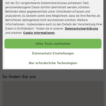
mit der EU vergleichbares Datenschutzniveau aufweisen. Falls
Ernsting's family
personenbezogene Daten dorthin übermittelt werden, könnten
Behörden diese gegebenenfalls unter Umständen erfassen und
Viktoriastr. 3, 44532 Lünen
analysieren. Es besteht somit eine Möglichkeit, dass sie Ihre Rechte als
Betroffener dahingehend nicht durchsetzen könnten. Weitere
Informationen - insbesondere auch zu den Details der Verarbeitung Ihrer
Daten in Drittländern - finden sie in unserer
Datenschutzerklärung
Geöffnet
Aktuell:
und unseren
Cookie Informationen
.
Öffnungszeiten heute:
09:00 - 20:00
Allen Tools zustimmen
Service Hotline
Datenschutz-Einstellungen
+49 (0) 2546 / 98 999 98
Nur erforderliche Technologien
Montag bis Freitag 8-18 Uhr
So finden Sie uns