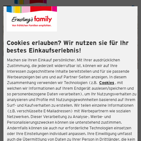
Menü
ießen
ießen
Cookies erlauben? Wir nutzen sie für Ihr
bestes Einkaufserlebnis!
Machen sie Ihren Einkauf persönlicher. Mit Ihrer ausdrücklichen
Zustimmung, die jederzeit widerrufbar ist, können wir auf Ihre
Interessen zugeschnittene Inhalte bereitstellen und für sie passende
en
Werbeanzeigen bei uns und auf Partner-Seiten anzeigen. In diesem
Zusammenhang verwenden wir Technologien (z.B.
Cookies
, mit
ERNSTING'S FAMILY FILIALE
welchen wir Informationen auf Ihrem Endgerät auslesen/speichern und
Viktoriastr. 3
so personenbezogene Daten verarbeiten), um Ihr Nutzungsverhalten zu
44532 Lünen
analysieren und Profile mit Nutzungsgewohnheiten basierend auf Ihrem
Surf- und Kaufverhalten zu erstellen. Wir teilen einzelne Informationen
(z.B. verschlüsselte E-Mailadressen) mit Werbepartnern wie sozialen
3,9
ießen
Bewertung:
Netzwerken. Dieser Verarbeitung zu Analyse-, Werbe- und
Personalisierungszwecken können sie untenstehend zustimmen.
STANDORT
SERVICES
SORTIMENT
AKTIONEN
Andernfalls können sie auch nur erforderliche Technologien einsetzen
oder Ihre Einstellungen individuell anpassen. Ihre Einwilligung umfasst
auch die Übermittlung von Daten zu Ihrer Person in Drittländer, die kein