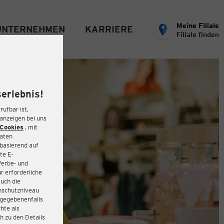
Meine Filiale
UNTERNEHMEN
KARRIERE
Filiale finden
erlebnis!
rufbar ist,
eanzeigen bei uns
Cookies
, mit
Daten
basierend auf
te E-
Werbe- und
r erforderliche
auch die
enschutzniveau
 gegebenenfalls
hte als
h zu den Details