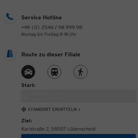
Service Hotline
+49 (0) 2546 / 98 999 98
Montag bis Freitag 8-18 Uhr
Route zu dieser Filiale
Route per Auto
Route per Zug
Route zu Fuß
Start:
STANDORT ERMITTELN
Ziel:
Karlstraße 2, 58507 Lüdenscheid