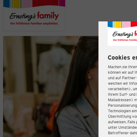
Cookies e
Machen sie Ihren
können wir auf I
und auf Partner
welchen wir Inf
verarbeiten), u
Ihrem Surf- und 
Mailadressen) m
Personalisierun
Technologien ein
Übermittlung von
aufweisen. Fall
unter Umständen 
Betroffener dahi