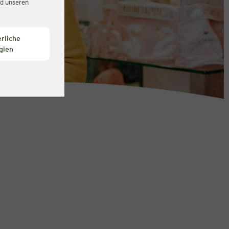
d unseren
rliche
gien