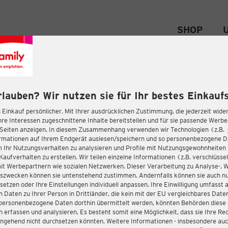
SHOP
rlauben? Wir nutzen sie für Ihr bestes Einkaufs
 Einkauf persönlicher. Mit Ihrer ausdrücklichen Zustimmung, die jederzeit wider
hre Interessen zugeschnittene Inhalte bereitstellen und für sie passende Werb
-Seiten anzeigen. In diesem Zusammenhang verwenden wir Technologien (z.B.
ormationen auf Ihrem Endgerät auslesen/speichern und so personenbezogene 
m Ihr Nutzungsverhalten zu analysieren und Profile mit Nutzungsgewohnheiten 
Kaufverhalten zu erstellen. Wir teilen einzelne Informationen (z.B. verschlüssel
it Werbepartnern wie sozialen Netzwerken. Dieser Verarbeitung zu Analyse-, 
gszwecken können sie untenstehend zustimmen. Andernfalls können sie auch nu
setzen oder Ihre Einstellungen individuell anpassen. Ihre Einwilligung umfasst 
 Daten zu Ihrer Person in Drittländer, die kein mit der EU vergleichbares Dat
s personenbezogene Daten dorthin übermittelt werden, könnten Behörden diese
erfassen und analysieren. Es besteht somit eine Möglichkeit, dass sie Ihre Rec
ngehend nicht durchsetzen könnten. Weitere Informationen - insbesondere auc