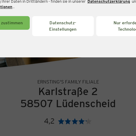
Ihrer Daten in Drittländern - finden sie in unserer
Datenschutzerklärung
un
ationen
.
s zustimmen
Datenschutz-
Nur erforde
Einstellungen
Technolo
ERNSTING'S FAMILY FILIALE
Karlstraße 2
58507 Lüdenscheid
4,2
Bewertung: