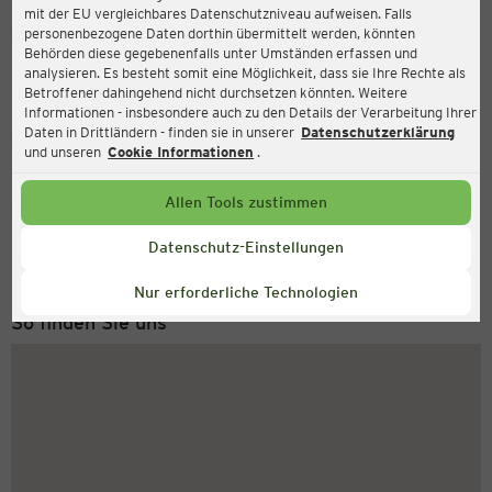
mit der EU vergleichbares Datenschutzniveau aufweisen. Falls
Ernsting's family
personenbezogene Daten dorthin übermittelt werden, könnten
Behörden diese gegebenenfalls unter Umständen erfassen und
Drawehner Straße 6-10, 29439 Lüchow
analysieren. Es besteht somit eine Möglichkeit, dass sie Ihre Rechte als
Betroffener dahingehend nicht durchsetzen könnten. Weitere
Informationen - insbesondere auch zu den Details der Verarbeitung Ihrer
Daten in Drittländern - finden sie in unserer
Datenschutzerklärung
Geschlossen
Aktuell:
und unseren
Cookie Informationen
.
Allen Tools zustimmen
Service Hotline
+49 (0) 2546 / 98 999 98
Datenschutz-Einstellungen
Montag bis Freitag 8-18 Uhr
Nur erforderliche Technologien
So finden Sie uns