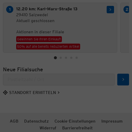
12.20 km: Karl-Marx-Straße 13
29410 Salzwedel
Aktuell geschlossen
Aktionen in dieser Filiale
Gewinnen Sie Ihren Einkauf!
50% auf alle bereits reduzierten Artikel
Neue Filialsuche
Such
STANDORT ERMITTELN
AGB
Datenschutz
Cookie-Einstellungen
Impressum
Widerruf
Barrierefreiheit