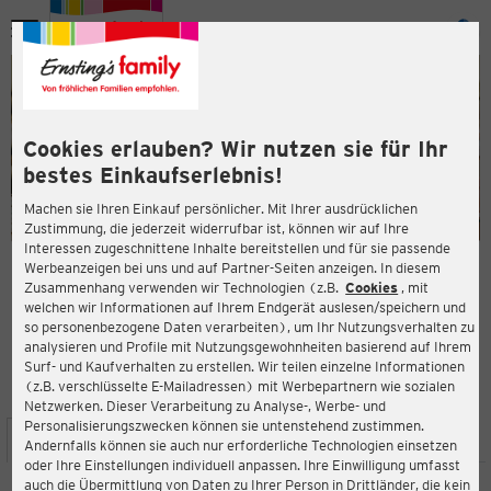
Menü
ießen
ießen
Cookies erlauben? Wir nutzen sie für Ihr
bestes Einkaufserlebnis!
Machen sie Ihren Einkauf persönlicher. Mit Ihrer ausdrücklichen
Zustimmung, die jederzeit widerrufbar ist, können wir auf Ihre
Interessen zugeschnittene Inhalte bereitstellen und für sie passende
en
Werbeanzeigen bei uns und auf Partner-Seiten anzeigen. In diesem
Zusammenhang verwenden wir Technologien (z.B.
Cookies
, mit
ERNSTING'S FAMILY FILIALE
welchen wir Informationen auf Ihrem Endgerät auslesen/speichern und
Drawehner Straße 6-10
so personenbezogene Daten verarbeiten), um Ihr Nutzungsverhalten zu
29439 Lüchow
analysieren und Profile mit Nutzungsgewohnheiten basierend auf Ihrem
Surf- und Kaufverhalten zu erstellen. Wir teilen einzelne Informationen
(z.B. verschlüsselte E-Mailadressen) mit Werbepartnern wie sozialen
4,4
ießen
Bewertung:
Netzwerken. Dieser Verarbeitung zu Analyse-, Werbe- und
Personalisierungszwecken können sie untenstehend zustimmen.
STANDORT
SERVICES
SORTIMENT
AKTIONEN
Andernfalls können sie auch nur erforderliche Technologien einsetzen
oder Ihre Einstellungen individuell anpassen. Ihre Einwilligung umfasst
auch die Übermittlung von Daten zu Ihrer Person in Drittländer, die kein