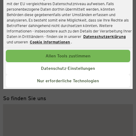
mit der EU vergleichbares Datenschutzniveau aufweisen. Falls
Ernsting's family
personenbezogene Daten dorthin übermittelt werden, könnten
Behörden diese gegebenenfalls unter Umständen erfassen und
Boekenfoerder Straße 181, 59557 Lippstadt
analysieren. Es besteht somit eine Möglichkeit, dass sie Ihre Rechte als
Betroffener dahingehend nicht durchsetzen könnten. Weitere
Informationen - insbesondere auch zu den Details der Verarbeitung Ihrer
Daten in Drittländern - finden sie in unserer
Datenschutzerklärung
Geöffnet
Aktuell:
und unseren
Cookie Informationen
.
Öffnungszeiten heute:
08:00 - 20:00
Allen Tools zustimmen
Service Hotline
Datenschutz-Einstellungen
+49 (0) 2546 / 98 999 98
Nur erforderliche Technologien
Montag bis Freitag 8-18 Uhr
So finden Sie uns