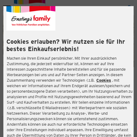
Menü
ießen
ießen
Cookies erlauben? Wir nutzen sie für Ihr
bestes Einkaufserlebnis!
Machen sie Ihren Einkauf persönlicher. Mit Ihrer ausdrücklichen
Zustimmung, die jederzeit widerrufbar ist, können wir auf Ihre
Interessen zugeschnittene Inhalte bereitstellen und für sie passende
en
Werbeanzeigen bei uns und auf Partner-Seiten anzeigen. In diesem
Zusammenhang verwenden wir Technologien (z.B.
Cookies
, mit
ERNSTING'S FAMILY FILIALE
welchen wir Informationen auf Ihrem Endgerät auslesen/speichern und
Boekenfoerder Straße 181
so personenbezogene Daten verarbeiten), um Ihr Nutzungsverhalten zu
59557 Lippstadt
analysieren und Profile mit Nutzungsgewohnheiten basierend auf Ihrem
Surf- und Kaufverhalten zu erstellen. Wir teilen einzelne Informationen
(z.B. verschlüsselte E-Mailadressen) mit Werbepartnern wie sozialen
4,3
ießen
Bewertung:
Netzwerken. Dieser Verarbeitung zu Analyse-, Werbe- und
Personalisierungszwecken können sie untenstehend zustimmen.
STANDORT
SERVICES
SORTIMENT
AKTIONEN
Andernfalls können sie auch nur erforderliche Technologien einsetzen
oder Ihre Einstellungen individuell anpassen. Ihre Einwilligung umfasst
auch die Übermittlung von Daten zu Ihrer Person in Drittländer, die kein