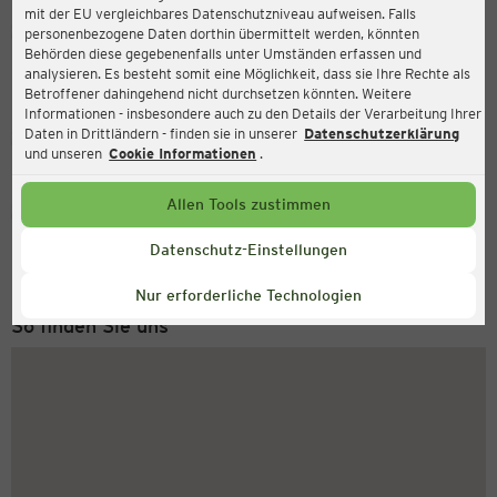
mit der EU vergleichbares Datenschutzniveau aufweisen. Falls
Ernsting's family
personenbezogene Daten dorthin übermittelt werden, könnten
Behörden diese gegebenenfalls unter Umständen erfassen und
Asbacher Straße 87, 53545 Linz am Rhein
analysieren. Es besteht somit eine Möglichkeit, dass sie Ihre Rechte als
Betroffener dahingehend nicht durchsetzen könnten. Weitere
Informationen - insbesondere auch zu den Details der Verarbeitung Ihrer
Daten in Drittländern - finden sie in unserer
Datenschutzerklärung
Geschlossen
Aktuell:
und unseren
Cookie Informationen
.
Allen Tools zustimmen
Service Hotline
+49 (0) 2546 / 98 999 98
Datenschutz-Einstellungen
Montag bis Freitag 8-18 Uhr
Nur erforderliche Technologien
So finden Sie uns