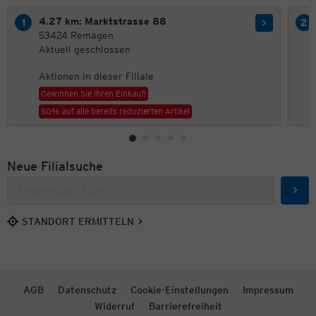
4.27 km: Marktstrasse 88
53424 Remagen
Aktuell geschlossen
Aktionen in dieser Filiale
Gewinnen Sie Ihren Einkauf!
50% auf alle bereits reduzierten Artikel
Neue Filialsuche
Such
STANDORT ERMITTELN
AGB
Datenschutz
Cookie-Einstellungen
Impressum
Widerruf
Barrierefreiheit