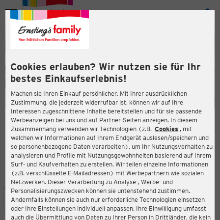
Menü
ießen
ießen
Cookies erlauben? Wir nutzen sie für Ihr
bestes Einkaufserlebnis!
Machen sie Ihren Einkauf persönlicher. Mit Ihrer ausdrücklichen
Zustimmung, die jederzeit widerrufbar ist, können wir auf Ihre
Interessen zugeschnittene Inhalte bereitstellen und für sie passende
en
Werbeanzeigen bei uns und auf Partner-Seiten anzeigen. In diesem
Zusammenhang verwenden wir Technologien (z.B.
Cookies
, mit
ERNSTING'S FAMILY FILIALE
welchen wir Informationen auf Ihrem Endgerät auslesen/speichern und
Asbacher Straße 87
so personenbezogene Daten verarbeiten), um Ihr Nutzungsverhalten zu
53545 Linz am Rhein
analysieren und Profile mit Nutzungsgewohnheiten basierend auf Ihrem
Surf- und Kaufverhalten zu erstellen. Wir teilen einzelne Informationen
(z.B. verschlüsselte E-Mailadressen) mit Werbepartnern wie sozialen
4,2
ießen
Bewertung:
Netzwerken. Dieser Verarbeitung zu Analyse-, Werbe- und
Personalisierungszwecken können sie untenstehend zustimmen.
STANDORT
SERVICES
SORTIMENT
AKTIONEN
Andernfalls können sie auch nur erforderliche Technologien einsetzen
oder Ihre Einstellungen individuell anpassen. Ihre Einwilligung umfasst
auch die Übermittlung von Daten zu Ihrer Person in Drittländer, die kein