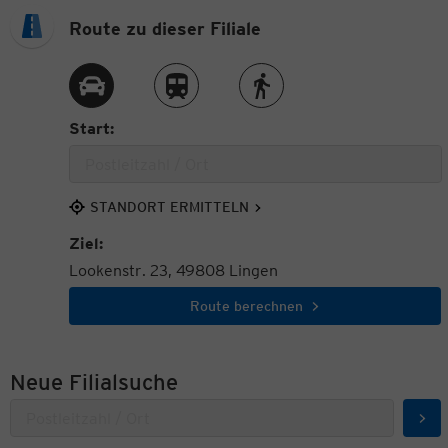
Route zu dieser Filiale
Route per Auto
Route per Zug
Route zu Fuß
Start:
STANDORT ERMITTELN
Ziel:
Lookenstr. 23, 49808 Lingen
Route berechnen
Neue Filialsuche
Suc