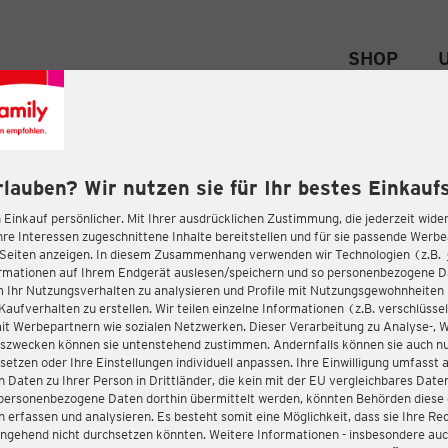
SHOP
rlauben? Wir nutzen sie für Ihr bestes Einkaufs
 Einkauf persönlicher. Mit Ihrer ausdrücklichen Zustimmung, die jederzeit wider
hre Interessen zugeschnittene Inhalte bereitstellen und für sie passende Werb
-Seiten anzeigen. In diesem Zusammenhang verwenden wir Technologien (z.B.
ormationen auf Ihrem Endgerät auslesen/speichern und so personenbezogene 
m Ihr Nutzungsverhalten zu analysieren und Profile mit Nutzungsgewohnheiten 
Kaufverhalten zu erstellen. Wir teilen einzelne Informationen (z.B. verschlüssel
it Werbepartnern wie sozialen Netzwerken. Dieser Verarbeitung zu Analyse-, 
gszwecken können sie untenstehend zustimmen. Andernfalls können sie auch nu
setzen oder Ihre Einstellungen individuell anpassen. Ihre Einwilligung umfasst 
 Daten zu Ihrer Person in Drittländer, die kein mit der EU vergleichbares Dat
s personenbezogene Daten dorthin übermittelt werden, könnten Behörden diese
erfassen und analysieren. Es besteht somit eine Möglichkeit, dass sie Ihre Rec
ngehend nicht durchsetzen könnten. Weitere Informationen - insbesondere auc