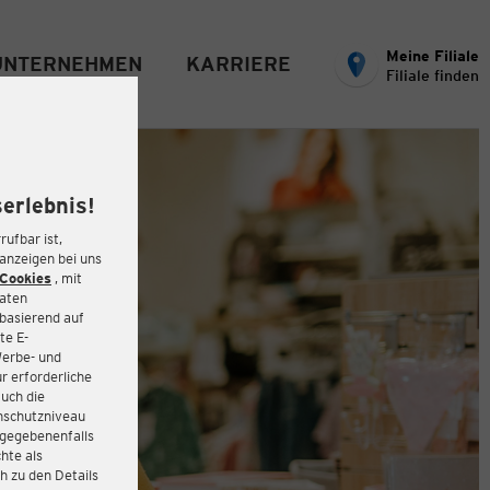
Meine Filiale
UNTERNEHMEN
KARRIERE
Filiale finden
erlebnis!
rufbar ist,
eanzeigen bei uns
Cookies
, mit
Daten
basierend auf
te E-
Werbe- und
r erforderliche
auch die
enschutzniveau
 gegebenenfalls
hte als
h zu den Details