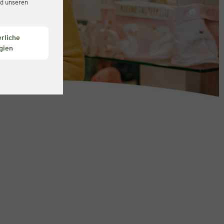
d unseren
rliche
gien