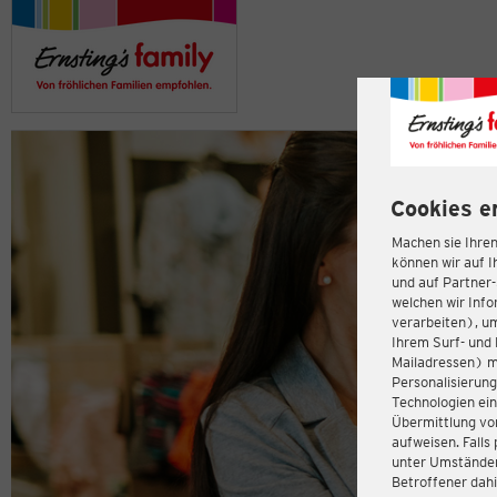
Cookies e
Machen sie Ihren
können wir auf I
und auf Partner
welchen wir Inf
verarbeiten), u
Ihrem Surf- und 
Mailadressen) m
Personalisierun
Technologien ein
Übermittlung von
aufweisen. Fall
unter Umständen 
Betroffener dahi