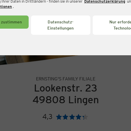
Ihrer Daten in Drittländern - finden sie in unserer
Datenschutzerklärung
un
ationen
.
s zustimmen
Datenschutz-
Nur erforde
Einstellungen
Technolo
ERNSTING'S FAMILY FILIALE
Lookenstr. 23
49808 Lingen
4,3
Bewertung: