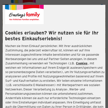
Menü
ießen
ießen
Cookies erlauben? Wir nutzen sie für Ihr
bestes Einkaufserlebnis!
Machen sie Ihren Einkauf persönlicher. Mit Ihrer ausdrücklichen
Zustimmung, die jederzeit widerrufbar ist, können wir auf Ihre
Interessen zugeschnittene Inhalte bereitstellen und für sie passende
en
Werbeanzeigen bei uns und auf Partner-Seiten anzeigen. In diesem
Zusammenhang verwenden wir Technologien (z.B.
Cookies
, mit
ERNSTING'S FAMILY FILIALE
welchen wir Informationen auf Ihrem Endgerät auslesen/speichern und
Am Wall 31
so personenbezogene Daten verarbeiten), um Ihr Nutzungsverhalten zu
35423 Lich
analysieren und Profile mit Nutzungsgewohnheiten basierend auf Ihrem
Surf- und Kaufverhalten zu erstellen. Wir teilen einzelne Informationen
(z.B. verschlüsselte E-Mailadressen) mit Werbepartnern wie sozialen
4,1
ießen
Bewertung:
Netzwerken. Dieser Verarbeitung zu Analyse-, Werbe- und
Personalisierungszwecken können sie untenstehend zustimmen.
STANDORT
SERVICES
SORTIMENT
AKTIONEN
Andernfalls können sie auch nur erforderliche Technologien einsetzen
oder Ihre Einstellungen individuell anpassen. Ihre Einwilligung umfasst
auch die Übermittlung von Daten zu Ihrer Person in Drittländer, die kein