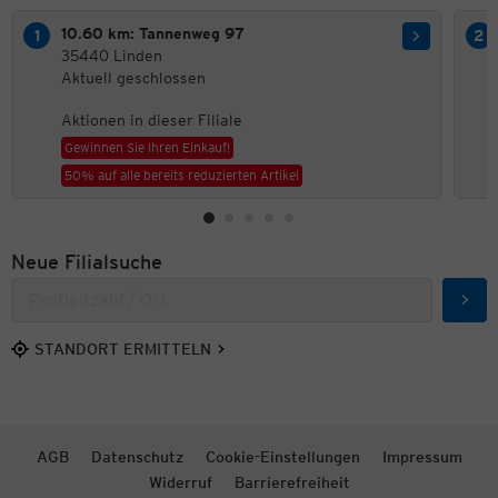
10.60 km: Tannenweg 97
35440 Linden
Aktuell geschlossen
Aktionen in dieser Filiale
Gewinnen Sie Ihren Einkauf!
50% auf alle bereits reduzierten Artikel
Neue Filialsuche
Such
STANDORT ERMITTELN
AGB
Datenschutz
Cookie-Einstellungen
Impressum
Widerruf
Barrierefreiheit