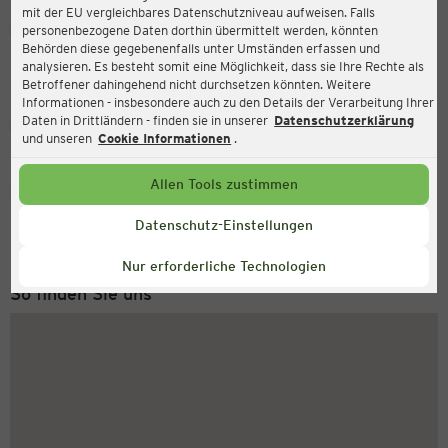
mit der EU vergleichbares Datenschutzniveau aufweisen. Falls
Ernsting's family
personenbezogene Daten dorthin übermittelt werden, könnten
Behörden diese gegebenenfalls unter Umständen erfassen und
Am Wall 31, 35423 Lich
analysieren. Es besteht somit eine Möglichkeit, dass sie Ihre Rechte als
Betroffener dahingehend nicht durchsetzen könnten. Weitere
Informationen - insbesondere auch zu den Details der Verarbeitung Ihrer
Daten in Drittländern - finden sie in unserer
Datenschutzerklärung
Geschlossen
Aktuell:
und unseren
Cookie Informationen
.
Allen Tools zustimmen
Service Hotline
+49 (0) 2546 / 98 999 98
Datenschutz-Einstellungen
Montag bis Freitag 8-18 Uhr
Nur erforderliche Technologien
So finden Sie uns