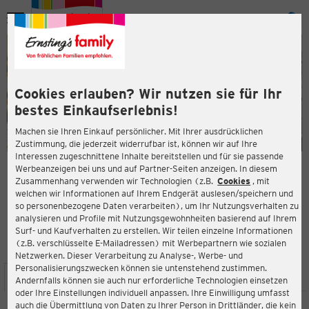
Menü
ießen
ießen
Cookies erlauben? Wir nutzen sie für Ihr
bestes Einkaufserlebnis!
Machen sie Ihren Einkauf persönlicher. Mit Ihrer ausdrücklichen
Zustimmung, die jederzeit widerrufbar ist, können wir auf Ihre
Interessen zugeschnittene Inhalte bereitstellen und für sie passende
en
Werbeanzeigen bei uns und auf Partner-Seiten anzeigen. In diesem
Zusammenhang verwenden wir Technologien (z.B.
Cookies
, mit
ERNSTING'S FAMILY FILIALE
welchen wir Informationen auf Ihrem Endgerät auslesen/speichern und
Hauptstr. 260 b
so personenbezogene Daten verarbeiten), um Ihr Nutzungsverhalten zu
33818 Leopoldshöhe
analysieren und Profile mit Nutzungsgewohnheiten basierend auf Ihrem
Surf- und Kaufverhalten zu erstellen. Wir teilen einzelne Informationen
(z.B. verschlüsselte E-Mailadressen) mit Werbepartnern wie sozialen
3,8
ießen
Bewertung:
Netzwerken. Dieser Verarbeitung zu Analyse-, Werbe- und
Personalisierungszwecken können sie untenstehend zustimmen.
STANDORT
SERVICES
SORTIMENT
AKTIONEN
Andernfalls können sie auch nur erforderliche Technologien einsetzen
oder Ihre Einstellungen individuell anpassen. Ihre Einwilligung umfasst
auch die Übermittlung von Daten zu Ihrer Person in Drittländer, die kein