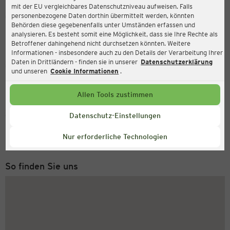
mit der EU vergleichbares Datenschutzniveau aufweisen. Falls
Ernsting's family
personenbezogene Daten dorthin übermittelt werden, könnten
Behörden diese gegebenenfalls unter Umständen erfassen und
Hauptstr. 260 b, 33818 Leopoldshöhe
analysieren. Es besteht somit eine Möglichkeit, dass sie Ihre Rechte als
Betroffener dahingehend nicht durchsetzen könnten. Weitere
Informationen - insbesondere auch zu den Details der Verarbeitung Ihrer
Daten in Drittländern - finden sie in unserer
Datenschutzerklärung
Geöffnet
Aktuell:
und unseren
Cookie Informationen
.
Öffnungszeiten heute:
09:00 - 19:00
Allen Tools zustimmen
Service Hotline
Datenschutz-Einstellungen
+49 (0) 2546 / 98 999 98
Nur erforderliche Technologien
Montag bis Freitag 8-18 Uhr
So finden Sie uns