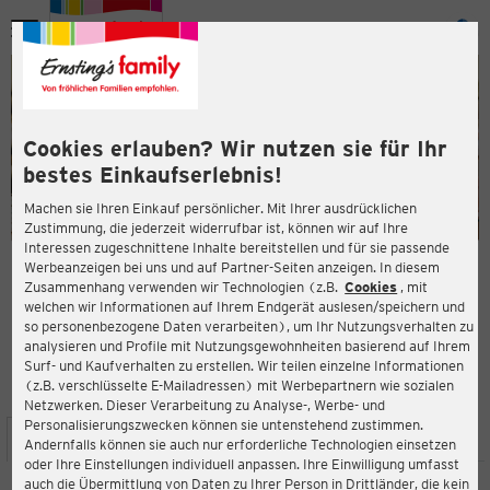
Menü
ießen
ießen
Cookies erlauben? Wir nutzen sie für Ihr
bestes Einkaufserlebnis!
Machen sie Ihren Einkauf persönlicher. Mit Ihrer ausdrücklichen
Zustimmung, die jederzeit widerrufbar ist, können wir auf Ihre
Interessen zugeschnittene Inhalte bereitstellen und für sie passende
en
Werbeanzeigen bei uns und auf Partner-Seiten anzeigen. In diesem
Zusammenhang verwenden wir Technologien (z.B.
Cookies
, mit
ERNSTING'S FAMILY FILIALE
welchen wir Informationen auf Ihrem Endgerät auslesen/speichern und
Hundemstraße 24-48
so personenbezogene Daten verarbeiten), um Ihr Nutzungsverhalten zu
57368 Lennestadt
analysieren und Profile mit Nutzungsgewohnheiten basierend auf Ihrem
Surf- und Kaufverhalten zu erstellen. Wir teilen einzelne Informationen
(z.B. verschlüsselte E-Mailadressen) mit Werbepartnern wie sozialen
4,2
ießen
Bewertung:
Netzwerken. Dieser Verarbeitung zu Analyse-, Werbe- und
Personalisierungszwecken können sie untenstehend zustimmen.
STANDORT
SERVICES
SORTIMENT
AKTIONEN
Andernfalls können sie auch nur erforderliche Technologien einsetzen
oder Ihre Einstellungen individuell anpassen. Ihre Einwilligung umfasst
auch die Übermittlung von Daten zu Ihrer Person in Drittländer, die kein