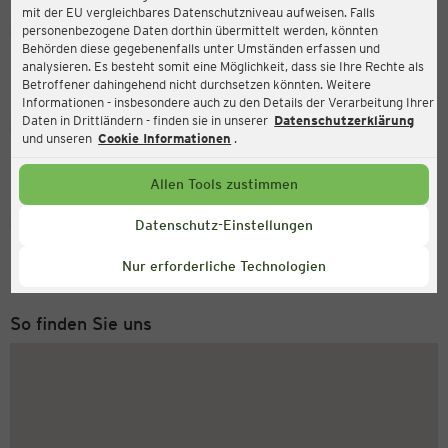
mit der EU vergleichbares Datenschutzniveau aufweisen. Falls
Ernsting's family
personenbezogene Daten dorthin übermittelt werden, könnten
Behörden diese gegebenenfalls unter Umständen erfassen und
Hundemstraße 24-48, 57368 Lennestadt
analysieren. Es besteht somit eine Möglichkeit, dass sie Ihre Rechte als
Betroffener dahingehend nicht durchsetzen könnten. Weitere
Informationen - insbesondere auch zu den Details der Verarbeitung Ihrer
Daten in Drittländern - finden sie in unserer
Datenschutzerklärung
Geöffnet
Aktuell:
und unseren
Cookie Informationen
.
Öffnungszeiten heute:
09:00 - 19:00
Allen Tools zustimmen
Service Hotline
Datenschutz-Einstellungen
+49 (0) 2546 / 98 999 98
Nur erforderliche Technologien
Montag bis Freitag 8-18 Uhr
So finden Sie uns