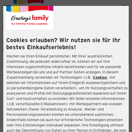
Menü
ießen
ießen
Cookies erlauben? Wir nutzen sie für Ihr
bestes Einkaufserlebnis!
Machen sie Ihren Einkauf persönlicher. Mit Ihrer ausdrücklichen
Zustimmung, die jederzeit widerrufbar ist, können wir auf Ihre
Interessen zugeschnittene Inhalte bereitstellen und für sie passende
en
Werbeanzeigen bei uns und auf Partner-Seiten anzeigen. In diesem
Zusammenhang verwenden wir Technologien (z.B.
Cookies
, mit
ERNSTING'S FAMILY FILIALE
welchen wir Informationen auf Ihrem Endgerät auslesen/speichern und
Zuckerpassage 1-7
so personenbezogene Daten verarbeiten), um Ihr Nutzungsverhalten zu
31275 Lehrte
analysieren und Profile mit Nutzungsgewohnheiten basierend auf Ihrem
Surf- und Kaufverhalten zu erstellen. Wir teilen einzelne Informationen
(z.B. verschlüsselte E-Mailadressen) mit Werbepartnern wie sozialen
4,1
ießen
Bewertung:
Netzwerken. Dieser Verarbeitung zu Analyse-, Werbe- und
Personalisierungszwecken können sie untenstehend zustimmen.
STANDORT
SERVICES
SORTIMENT
AKTIONEN
Andernfalls können sie auch nur erforderliche Technologien einsetzen
oder Ihre Einstellungen individuell anpassen. Ihre Einwilligung umfasst
auch die Übermittlung von Daten zu Ihrer Person in Drittländer, die kein