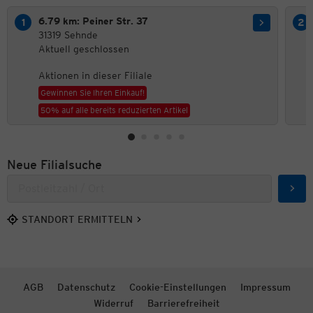
6.79 km: Peiner Str. 37
31319 Sehnde
Aktuell geschlossen
Aktionen in dieser Filiale
Gewinnen Sie Ihren Einkauf!
50% auf alle bereits reduzierten Artikel
Neue Filialsuche
Such
STANDORT ERMITTELN
AGB
Datenschutz
Cookie-Einstellungen
Impressum
Widerruf
Barrierefreiheit