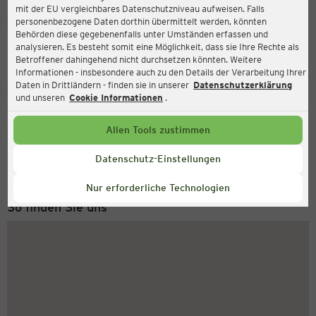
mit der EU vergleichbares Datenschutzniveau aufweisen. Falls
Ernsting's family
personenbezogene Daten dorthin übermittelt werden, könnten
Behörden diese gegebenenfalls unter Umständen erfassen und
Zuckerpassage 1-7, 31275 Lehrte
analysieren. Es besteht somit eine Möglichkeit, dass sie Ihre Rechte als
Betroffener dahingehend nicht durchsetzen könnten. Weitere
Informationen - insbesondere auch zu den Details der Verarbeitung Ihrer
Daten in Drittländern - finden sie in unserer
Datenschutzerklärung
Geschlossen
Aktuell:
und unseren
Cookie Informationen
.
Allen Tools zustimmen
Service Hotline
+49 (0) 2546 / 98 999 98
Datenschutz-Einstellungen
Montag bis Freitag 8-18 Uhr
Nur erforderliche Technologien
So finden Sie uns