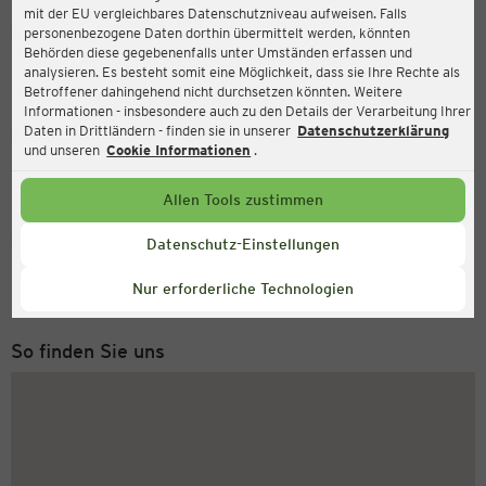
mit der EU vergleichbares Datenschutzniveau aufweisen. Falls
Ernsting's family
personenbezogene Daten dorthin übermittelt werden, könnten
Behörden diese gegebenenfalls unter Umständen erfassen und
Am Wörth 63, 36341 Lauterbach
analysieren. Es besteht somit eine Möglichkeit, dass sie Ihre Rechte als
Betroffener dahingehend nicht durchsetzen könnten. Weitere
Informationen - insbesondere auch zu den Details der Verarbeitung Ihrer
Daten in Drittländern - finden sie in unserer
Datenschutzerklärung
Geöffnet
Aktuell:
und unseren
Cookie Informationen
.
Öffnungszeiten heute:
08:30 - 19:00
Allen Tools zustimmen
Service Hotline
Datenschutz-Einstellungen
+49 (0) 2546 / 98 999 98
Nur erforderliche Technologien
Montag bis Freitag 8-18 Uhr
So finden Sie uns