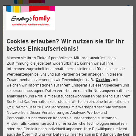
Menü
ießen
ießen
Cookies erlauben? Wir nutzen sie für Ihr
bestes Einkaufserlebnis!
Machen sie Ihren Einkauf persönlicher. Mit Ihrer ausdrücklichen
Zustimmung, die jederzeit widerrufbar ist, können wir auf Ihre
Interessen zugeschnittene Inhalte bereitstellen und für sie passende
en
Werbeanzeigen bei uns und auf Partner-Seiten anzeigen. In diesem
Zusammenhang verwenden wir Technologien (z.B.
Cookies
, mit
ERNSTING'S FAMILY FILIALE
welchen wir Informationen auf Ihrem Endgerät auslesen/speichern und
Am Wörth 63
so personenbezogene Daten verarbeiten), um Ihr Nutzungsverhalten zu
36341 Lauterbach
analysieren und Profile mit Nutzungsgewohnheiten basierend auf Ihrem
Surf- und Kaufverhalten zu erstellen. Wir teilen einzelne Informationen
(z.B. verschlüsselte E-Mailadressen) mit Werbepartnern wie sozialen
4,2
ießen
Bewertung:
Netzwerken. Dieser Verarbeitung zu Analyse-, Werbe- und
Personalisierungszwecken können sie untenstehend zustimmen.
STANDORT
SERVICES
SORTIMENT
AKTIONEN
Andernfalls können sie auch nur erforderliche Technologien einsetzen
oder Ihre Einstellungen individuell anpassen. Ihre Einwilligung umfasst
auch die Übermittlung von Daten zu Ihrer Person in Drittländer, die kein