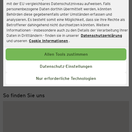
mit der EU vergleichbares Datenschutzniveau aufweisen. Falls
Ernsting's family
personenbezogene Daten dorthin übermittelt werden, könnten
Behörden diese gegebenenfalls unter Umständen erfassen und
Europastraße 15 (TOP 12 B), 3442 Langenrohr
analysieren. Es besteht somit eine Möglichkeit, dass sie Ihre Rechte als
Betroffener dahingehend nicht durchsetzen könnten. Weitere
Informationen - insbesondere auch zu den Details der Verarbeitung Ihrer
Daten in Drittländern - finden sie in unserer
Datenschutzerklärung
Geöffnet
Aktuell:
und unseren
Cookie Informationen
.
Öffnungszeiten heute:
09:00 - 18:30
Allen Tools zustimmen
Service Hotline
Datenschutz-Einstellungen
+49 (0) 2546 / 98 999 98
Nur erforderliche Technologien
Montag bis Freitag 8-18 Uhr
So finden Sie uns