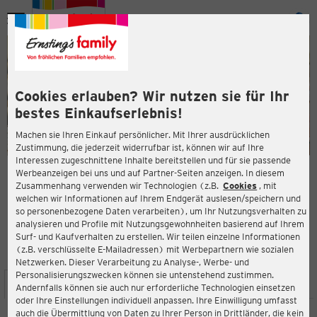
Menü
ießen
ießen
Cookies erlauben? Wir nutzen sie für Ihr
bestes Einkaufserlebnis!
Machen sie Ihren Einkauf persönlicher. Mit Ihrer ausdrücklichen
Zustimmung, die jederzeit widerrufbar ist, können wir auf Ihre
Interessen zugeschnittene Inhalte bereitstellen und für sie passende
en
Werbeanzeigen bei uns und auf Partner-Seiten anzeigen. In diesem
Zusammenhang verwenden wir Technologien (z.B.
Cookies
, mit
ERNSTING'S FAMILY FILIALE
welchen wir Informationen auf Ihrem Endgerät auslesen/speichern und
Europastraße 15 (TOP 12 B)
so personenbezogene Daten verarbeiten), um Ihr Nutzungsverhalten zu
3442 Langenrohr
analysieren und Profile mit Nutzungsgewohnheiten basierend auf Ihrem
Surf- und Kaufverhalten zu erstellen. Wir teilen einzelne Informationen
(z.B. verschlüsselte E-Mailadressen) mit Werbepartnern wie sozialen
4,2
ießen
Bewertung:
Netzwerken. Dieser Verarbeitung zu Analyse-, Werbe- und
Personalisierungszwecken können sie untenstehend zustimmen.
STANDORT
SERVICES
SORTIMENT
AKTIONEN
Andernfalls können sie auch nur erforderliche Technologien einsetzen
oder Ihre Einstellungen individuell anpassen. Ihre Einwilligung umfasst
auch die Übermittlung von Daten zu Ihrer Person in Drittländer, die kein