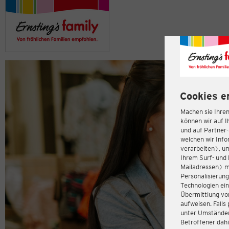
Cookies e
Machen sie Ihren
können wir auf I
und auf Partner
welchen wir Inf
verarbeiten), u
Ihrem Surf- und 
Mailadressen) m
Personalisierun
Technologien ein
Übermittlung von
aufweisen. Fall
unter Umständen 
Betroffener dahi