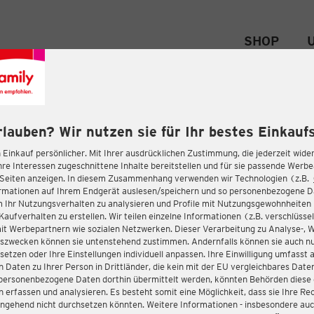
SHOP
rlauben? Wir nutzen sie für Ihr bestes Einkaufs
 Einkauf persönlicher. Mit Ihrer ausdrücklichen Zustimmung, die jederzeit wider
hre Interessen zugeschnittene Inhalte bereitstellen und für sie passende Werb
-Seiten anzeigen. In diesem Zusammenhang verwenden wir Technologien (z.B.
ormationen auf Ihrem Endgerät auslesen/speichern und so personenbezogene 
m Ihr Nutzungsverhalten zu analysieren und Profile mit Nutzungsgewohnheiten 
Kaufverhalten zu erstellen. Wir teilen einzelne Informationen (z.B. verschlüssel
it Werbepartnern wie sozialen Netzwerken. Dieser Verarbeitung zu Analyse-, 
gszwecken können sie untenstehend zustimmen. Andernfalls können sie auch nu
setzen oder Ihre Einstellungen individuell anpassen. Ihre Einwilligung umfasst 
 Daten zu Ihrer Person in Drittländer, die kein mit der EU vergleichbares Dat
s personenbezogene Daten dorthin übermittelt werden, könnten Behörden diese
erfassen und analysieren. Es besteht somit eine Möglichkeit, dass sie Ihre Rec
ngehend nicht durchsetzen könnten. Weitere Informationen - insbesondere auc