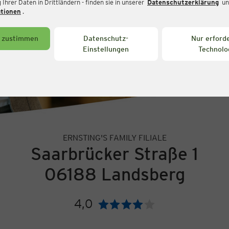
Ihrer Daten in Drittländern - finden sie in unserer
Datenschutzerklärung
un
ationen
.
s zustimmen
Datenschutz-
Nur erforde
Einstellungen
Technolo
ERNSTING'S FAMILY FILIALE
Saarbrücker Straße 1
06188 Landsberg
4,0
Bewertung: