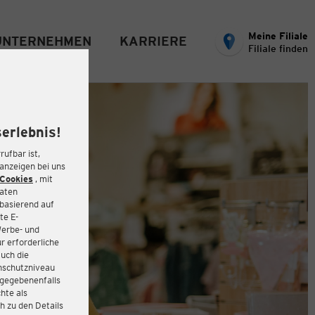
Meine Filiale
UNTERNEHMEN
KARRIERE
Filiale finden
erlebnis!
rufbar ist,
eanzeigen bei uns
Cookies
, mit
Daten
basierend auf
te E-
Werbe- und
r erforderliche
auch die
enschutzniveau
 gegebenenfalls
hte als
h zu den Details