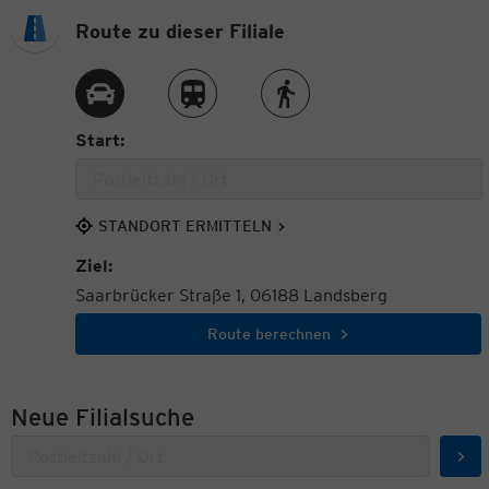
Route zu dieser Filiale
Route per Auto
Route per Zug
Route zu Fuß
Start:
STANDORT ERMITTELN
Ziel:
Saarbrücker Straße 1, 06188 Landsberg
Route berechnen
Neue Filialsuche
Suc