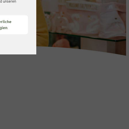
d unseren
rliche
gien