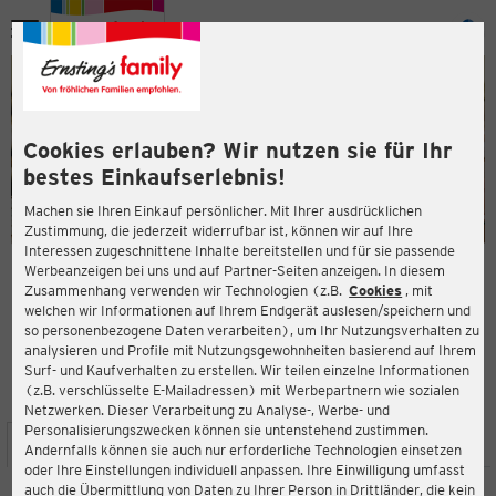
Menü
ießen
ießen
Cookies erlauben? Wir nutzen sie für Ihr
bestes Einkaufserlebnis!
Machen sie Ihren Einkauf persönlicher. Mit Ihrer ausdrücklichen
Zustimmung, die jederzeit widerrufbar ist, können wir auf Ihre
Interessen zugeschnittene Inhalte bereitstellen und für sie passende
en
Werbeanzeigen bei uns und auf Partner-Seiten anzeigen. In diesem
Zusammenhang verwenden wir Technologien (z.B.
Cookies
, mit
ERNSTING'S FAMILY FILIALE
welchen wir Informationen auf Ihrem Endgerät auslesen/speichern und
Otto-Hahn Straße 18
so personenbezogene Daten verarbeiten), um Ihr Nutzungsverhalten zu
68623 Lampertheim
analysieren und Profile mit Nutzungsgewohnheiten basierend auf Ihrem
Surf- und Kaufverhalten zu erstellen. Wir teilen einzelne Informationen
(z.B. verschlüsselte E-Mailadressen) mit Werbepartnern wie sozialen
3,2
ießen
Bewertung:
Netzwerken. Dieser Verarbeitung zu Analyse-, Werbe- und
Personalisierungszwecken können sie untenstehend zustimmen.
STANDORT
SERVICES
SORTIMENT
AKTIONEN
Andernfalls können sie auch nur erforderliche Technologien einsetzen
oder Ihre Einstellungen individuell anpassen. Ihre Einwilligung umfasst
auch die Übermittlung von Daten zu Ihrer Person in Drittländer, die kein