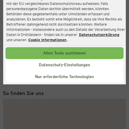
mit der EU vergleichbares Datenschutzniveau aufweisen. Falls
Ernsting's family
personenbezogene Daten dorthin übermittelt werden, könnten
Behörden diese gegebenenfalls unter Umständen erfassen und
Otto-Hahn Straße 18, 68623 Lampertheim
analysieren. Es besteht somit eine Möglichkeit, dass sie Ihre Rechte als
Betroffener dahingehend nicht durchsetzen könnten. Weitere
Informationen - insbesondere auch zu den Details der Verarbeitung Ihrer
Daten in Drittländern - finden sie in unserer
Datenschutzerklärung
Geöffnet
Aktuell:
und unseren
Cookie Informationen
.
Öffnungszeiten heute:
09:00 - 19:00
Allen Tools zustimmen
Service Hotline
Datenschutz-Einstellungen
+49 (0) 2546 / 98 999 98
Nur erforderliche Technologien
Montag bis Freitag 8-18 Uhr
So finden Sie uns