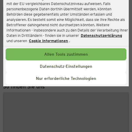
mit der EU vergleichbares Datenschutzniveau aufweisen. Falls
Ernsting's family
personenbezogene Daten dorthin übermittelt werden, könnten
Behörden diese gegebenenfalls unter Umständen erfassen und
Im Bulloh 35, 29331 Lachendorf
analysieren. Es besteht somit eine Möglichkeit, dass sie Ihre Rechte als
Betroffener dahingehend nicht durchsetzen könnten. Weitere
Informationen - insbesondere auch zu den Details der Verarbeitung Ihrer
Daten in Drittländern - finden sie in unserer
Datenschutzerklärung
Geschlossen
Aktuell:
und unseren
Cookie Informationen
.
Allen Tools zustimmen
Service Hotline
+49 (0) 2546 / 98 999 98
Datenschutz-Einstellungen
Montag bis Freitag 8-18 Uhr
Nur erforderliche Technologien
So finden Sie uns