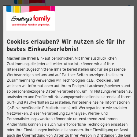
Menü
ießen
ießen
Cookies erlauben? Wir nutzen sie für Ihr
bestes Einkaufserlebnis!
Machen sie Ihren Einkauf persönlicher. Mit Ihrer ausdrücklichen
Zustimmung, die jederzeit widerrufbar ist, können wir auf Ihre
Interessen zugeschnittene Inhalte bereitstellen und für sie passende
en
Werbeanzeigen bei uns und auf Partner-Seiten anzeigen. In diesem
Zusammenhang verwenden wir Technologien (z.B.
Cookies
, mit
ERNSTING'S FAMILY FILIALE
welchen wir Informationen auf Ihrem Endgerät auslesen/speichern und
Im Bulloh 35
so personenbezogene Daten verarbeiten), um Ihr Nutzungsverhalten zu
29331 Lachendorf
analysieren und Profile mit Nutzungsgewohnheiten basierend auf Ihrem
Surf- und Kaufverhalten zu erstellen. Wir teilen einzelne Informationen
(z.B. verschlüsselte E-Mailadressen) mit Werbepartnern wie sozialen
4,0
ießen
Bewertung:
Netzwerken. Dieser Verarbeitung zu Analyse-, Werbe- und
Personalisierungszwecken können sie untenstehend zustimmen.
STANDORT
SERVICES
SORTIMENT
AKTIONEN
Andernfalls können sie auch nur erforderliche Technologien einsetzen
oder Ihre Einstellungen individuell anpassen. Ihre Einwilligung umfasst
auch die Übermittlung von Daten zu Ihrer Person in Drittländer, die kein