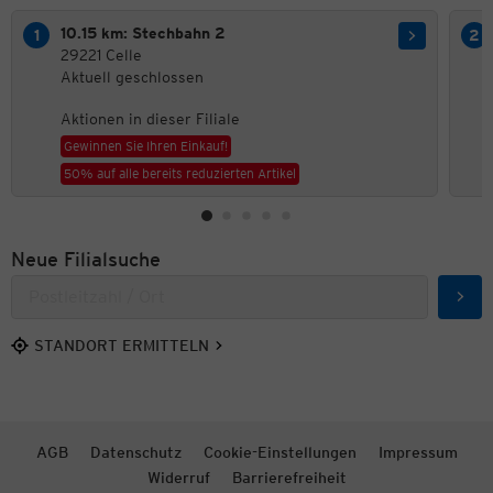
10.15 km: Stechbahn 2
29221 Celle
Aktuell geschlossen
Aktionen in dieser Filiale
Gewinnen Sie Ihren Einkauf!
50% auf alle bereits reduzierten Artikel
Neue Filialsuche
Such
STANDORT ERMITTELN
AGB
Datenschutz
Cookie-Einstellungen
Impressum
Widerruf
Barrierefreiheit