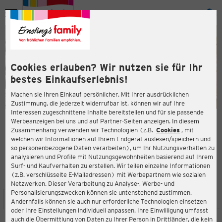
Menü
ießen
ießen
Cookies erlauben? Wir nutzen sie für Ihr
bestes Einkaufserlebnis!
Machen sie Ihren Einkauf persönlicher. Mit Ihrer ausdrücklichen
Zustimmung, die jederzeit widerrufbar ist, können wir auf Ihre
Interessen zugeschnittene Inhalte bereitstellen und für sie passende
en
Werbeanzeigen bei uns und auf Partner-Seiten anzeigen. In diesem
Zusammenhang verwenden wir Technologien (z.B.
Cookies
, mit
ERNSTING'S FAMILY FILIALE
welchen wir Informationen auf Ihrem Endgerät auslesen/speichern und
Theodor-Storm-Allee 3
so personenbezogene Daten verarbeiten), um Ihr Nutzungsverhalten zu
24848 Kropp
analysieren und Profile mit Nutzungsgewohnheiten basierend auf Ihrem
Surf- und Kaufverhalten zu erstellen. Wir teilen einzelne Informationen
(z.B. verschlüsselte E-Mailadressen) mit Werbepartnern wie sozialen
4,5
ießen
Bewertung:
Netzwerken. Dieser Verarbeitung zu Analyse-, Werbe- und
Personalisierungszwecken können sie untenstehend zustimmen.
STANDORT
SERVICES
SORTIMENT
AKTIONEN
Andernfalls können sie auch nur erforderliche Technologien einsetzen
oder Ihre Einstellungen individuell anpassen. Ihre Einwilligung umfasst
auch die Übermittlung von Daten zu Ihrer Person in Drittländer, die kein