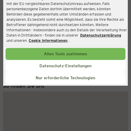
mit der EU vergleichbares Datenschutzniveau aufweisen. Falls
Ernsting's family
personenbezogene Daten dorthin übermittelt werden, könnten
Behörden diese gegebenenfalls unter Umständen erfassen und
Theodor-Storm-Allee 3, 24848 Kropp
analysieren. Es besteht somit eine Möglichkeit, dass sie Ihre Rechte als
Betroffener dahingehend nicht durchsetzen könnten. Weitere
Informationen - insbesondere auch zu den Details der Verarbeitung Ihrer
Daten in Drittländern - finden sie in unserer
Datenschutzerklärung
Geschlossen
Aktuell:
und unseren
Cookie Informationen
.
Allen Tools zustimmen
Service Hotline
+49 (0) 2546 / 98 999 98
Datenschutz-Einstellungen
Montag bis Freitag 8-18 Uhr
Nur erforderliche Technologien
So finden Sie uns