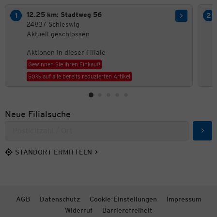
12.25 km: Stadtweg 56
24837 Schleswig
Aktuell geschlossen
Aktionen in dieser Filiale
Gewinnen Sie Ihren Einkauf!
50% auf alle bereits reduzierten Artikel
Neue Filialsuche
Such
STANDORT ERMITTELN
AGB
Datenschutz
Cookie-Einstellungen
Impressum
Widerruf
Barrierefreiheit