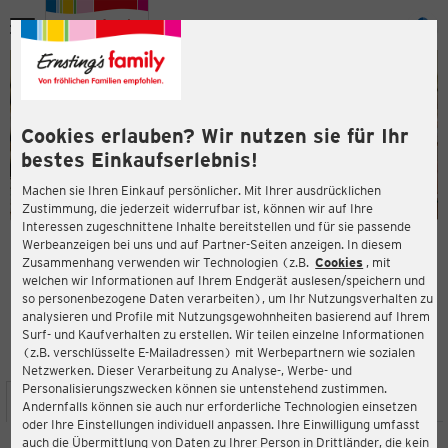
Menü
ießen
ießen
Cookies erlauben? Wir nutzen sie für Ihr
bestes Einkaufserlebnis!
Machen sie Ihren Einkauf persönlicher. Mit Ihrer ausdrücklichen
Zustimmung, die jederzeit widerrufbar ist, können wir auf Ihre
Interessen zugeschnittene Inhalte bereitstellen und für sie passende
en
Werbeanzeigen bei uns und auf Partner-Seiten anzeigen. In diesem
Zusammenhang verwenden wir Technologien (z.B.
Cookies
, mit
ERNSTING'S FAMILY FILIALE
welchen wir Informationen auf Ihrem Endgerät auslesen/speichern und
Niederstr. 21
so personenbezogene Daten verarbeiten), um Ihr Nutzungsverhalten zu
47829 Krefeld
analysieren und Profile mit Nutzungsgewohnheiten basierend auf Ihrem
Surf- und Kaufverhalten zu erstellen. Wir teilen einzelne Informationen
(z.B. verschlüsselte E-Mailadressen) mit Werbepartnern wie sozialen
4,7
ießen
Bewertung:
Netzwerken. Dieser Verarbeitung zu Analyse-, Werbe- und
Personalisierungszwecken können sie untenstehend zustimmen.
STANDORT
SERVICES
SORTIMENT
AKTIONEN
Andernfalls können sie auch nur erforderliche Technologien einsetzen
oder Ihre Einstellungen individuell anpassen. Ihre Einwilligung umfasst
auch die Übermittlung von Daten zu Ihrer Person in Drittländer, die kein