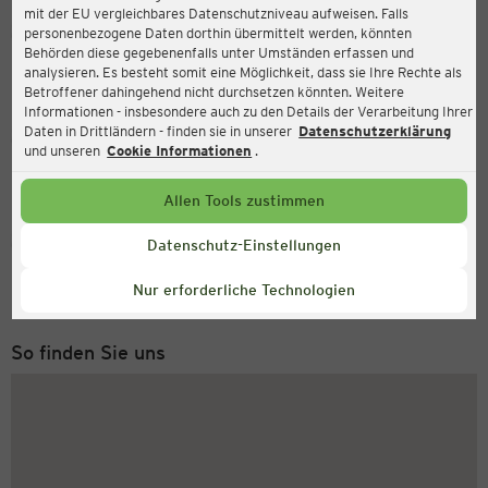
mit der EU vergleichbares Datenschutzniveau aufweisen. Falls
Ernsting's family
personenbezogene Daten dorthin übermittelt werden, könnten
Behörden diese gegebenenfalls unter Umständen erfassen und
Niederstr. 21, 47829 Krefeld
analysieren. Es besteht somit eine Möglichkeit, dass sie Ihre Rechte als
Betroffener dahingehend nicht durchsetzen könnten. Weitere
Informationen - insbesondere auch zu den Details der Verarbeitung Ihrer
Daten in Drittländern - finden sie in unserer
Datenschutzerklärung
Geöffnet
Aktuell:
und unseren
Cookie Informationen
.
Öffnungszeiten heute:
09:00 - 18:30
Allen Tools zustimmen
Service Hotline
Datenschutz-Einstellungen
+49 (0) 2546 / 98 999 98
Nur erforderliche Technologien
Montag bis Freitag 8-18 Uhr
So finden Sie uns