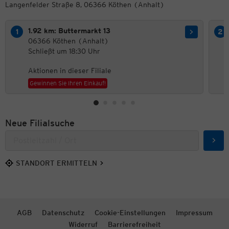
Langenfelder Straße 8, 06366 Köthen (Anhalt)
1.92 km: Buttermarkt 13
06366 Köthen (Anhalt)
Schließt um 18:30 Uhr
Aktionen in dieser Filiale
Gewinnen Sie Ihren Einkauf!
Neue Filialsuche
Such
STANDORT ERMITTELN
AGB
Datenschutz
Cookie-Einstellungen
Impressum
Widerruf
Barrierefreiheit