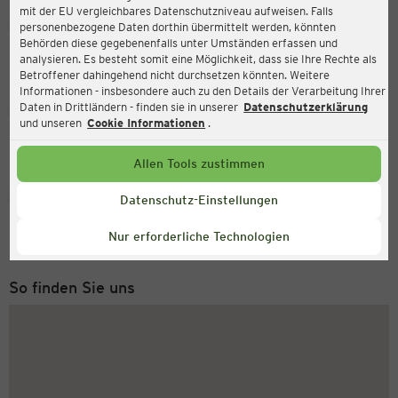
mit der EU vergleichbares Datenschutzniveau aufweisen. Falls
Ernsting's family
personenbezogene Daten dorthin übermittelt werden, könnten
Behörden diese gegebenenfalls unter Umständen erfassen und
Langenfelder Straße 8, 06366 Köthen (Anhalt)
analysieren. Es besteht somit eine Möglichkeit, dass sie Ihre Rechte als
Betroffener dahingehend nicht durchsetzen könnten. Weitere
Informationen - insbesondere auch zu den Details der Verarbeitung Ihrer
Daten in Drittländern - finden sie in unserer
Datenschutzerklärung
Geöffnet
Aktuell:
und unseren
Cookie Informationen
.
Öffnungszeiten heute:
08:00 - 20:00
Allen Tools zustimmen
Service Hotline
Datenschutz-Einstellungen
+49 (0) 2546 / 98 999 98
Nur erforderliche Technologien
Montag bis Freitag 8-18 Uhr
So finden Sie uns