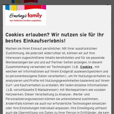
Menü
ießen
ießen
Cookies erlauben? Wir nutzen sie für Ihr
bestes Einkaufserlebnis!
Machen sie Ihren Einkauf persönlicher. Mit Ihrer ausdrücklichen
Zustimmung, die jederzeit widerrufbar ist, können wir auf Ihre
Interessen zugeschnittene Inhalte bereitstellen und für sie passende
en
Werbeanzeigen bei uns und auf Partner-Seiten anzeigen. In diesem
Zusammenhang verwenden wir Technologien (z.B.
Cookies
, mit
ERNSTING'S FAMILY FILIALE
welchen wir Informationen auf Ihrem Endgerät auslesen/speichern und
Langenfelder Straße 8
so personenbezogene Daten verarbeiten), um Ihr Nutzungsverhalten zu
06366 Köthen (Anhalt)
analysieren und Profile mit Nutzungsgewohnheiten basierend auf Ihrem
Surf- und Kaufverhalten zu erstellen. Wir teilen einzelne Informationen
(z.B. verschlüsselte E-Mailadressen) mit Werbepartnern wie sozialen
3,7
ießen
Bewertung:
Netzwerken. Dieser Verarbeitung zu Analyse-, Werbe- und
Personalisierungszwecken können sie untenstehend zustimmen.
STANDORT
SERVICES
SORTIMENT
AKTIONEN
Andernfalls können sie auch nur erforderliche Technologien einsetzen
oder Ihre Einstellungen individuell anpassen. Ihre Einwilligung umfasst
auch die Übermittlung von Daten zu Ihrer Person in Drittländer, die kein