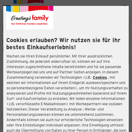
Menü
ießen
ießen
Cookies erlauben? Wir nutzen sie für Ihr
bestes Einkaufserlebnis!
Machen sie Ihren Einkauf persönlicher. Mit Ihrer ausdrücklichen
Zustimmung, die jederzeit widerrufbar ist, können wir auf Ihre
Interessen zugeschnittene Inhalte bereitstellen und für sie passende
en
Werbeanzeigen bei uns und auf Partner-Seiten anzeigen. In diesem
Zusammenhang verwenden wir Technologien (z.B.
Cookies
, mit
ERNSTING'S FAMILY FILIALE
welchen wir Informationen auf Ihrem Endgerät auslesen/speichern und
Hauptstraße 122-124
so personenbezogene Daten verarbeiten), um Ihr Nutzungsverhalten zu
50996 Köln
analysieren und Profile mit Nutzungsgewohnheiten basierend auf Ihrem
Surf- und Kaufverhalten zu erstellen. Wir teilen einzelne Informationen
(z.B. verschlüsselte E-Mailadressen) mit Werbepartnern wie sozialen
3,6
ießen
Bewertung:
Netzwerken. Dieser Verarbeitung zu Analyse-, Werbe- und
Personalisierungszwecken können sie untenstehend zustimmen.
STANDORT
SERVICES
SORTIMENT
AKTIONEN
Andernfalls können sie auch nur erforderliche Technologien einsetzen
oder Ihre Einstellungen individuell anpassen. Ihre Einwilligung umfasst
auch die Übermittlung von Daten zu Ihrer Person in Drittländer, die kein