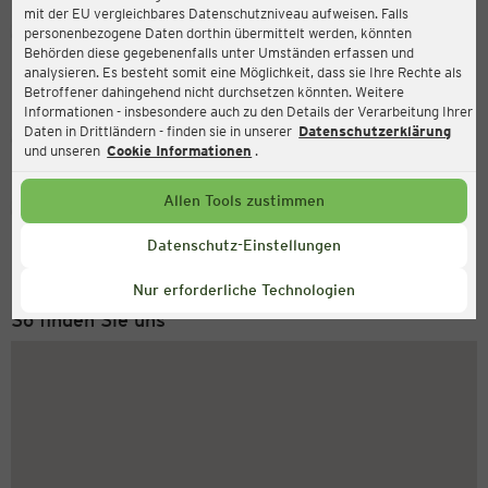
mit der EU vergleichbares Datenschutzniveau aufweisen. Falls
Ernsting's family
personenbezogene Daten dorthin übermittelt werden, könnten
Behörden diese gegebenenfalls unter Umständen erfassen und
Hauptstraße 122-124, 50996 Köln
analysieren. Es besteht somit eine Möglichkeit, dass sie Ihre Rechte als
Betroffener dahingehend nicht durchsetzen könnten. Weitere
Informationen - insbesondere auch zu den Details der Verarbeitung Ihrer
Daten in Drittländern - finden sie in unserer
Datenschutzerklärung
Geschlossen
Aktuell:
und unseren
Cookie Informationen
.
Allen Tools zustimmen
Service Hotline
+49 (0) 2546 / 98 999 98
Datenschutz-Einstellungen
Montag bis Freitag 8-18 Uhr
Nur erforderliche Technologien
So finden Sie uns