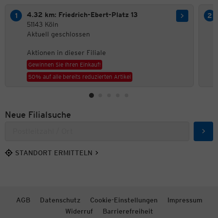
4.32 km: Friedrich-Ebert-Platz 13
51143 Köln
Aktuell geschlossen
Aktionen in dieser Filiale
Gewinnen Sie Ihren Einkauf!
50% auf alle bereits reduzierten Artikel
Neue Filialsuche
Such
STANDORT ERMITTELN
AGB
Datenschutz
Cookie-Einstellungen
Impressum
Widerruf
Barrierefreiheit