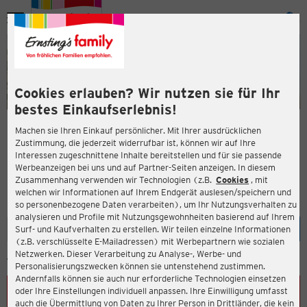
Menü
ießen
ießen
Cookies erlauben? Wir nutzen sie für Ihr
bestes Einkaufserlebnis!
Machen sie Ihren Einkauf persönlicher. Mit Ihrer ausdrücklichen
Unsere Filialen
Zustimmung, die jederzeit widerrufbar ist, können wir auf Ihre
Interessen zugeschnittene Inhalte bereitstellen und für sie passende
en
Gerne begrüßen wir Sie in einer unserer mehr als 2.000
Werbeanzeigen bei uns und auf Partner-Seiten anzeigen. In diesem
Zusammenhang verwenden wir Technologien (z.B.
Cookies
, mit
Filialen in Deutschland und Österreich und den Niederlanden.
welchen wir Informationen auf Ihrem Endgerät auslesen/speichern und
Finden Sie Ihre Filiale
so personenbezogene Daten verarbeiten), um Ihr Nutzungsverhalten zu
analysieren und Profile mit Nutzungsgewohnheiten basierend auf Ihrem
Eingabe lö
Such
Surf- und Kaufverhalten zu erstellen. Wir teilen einzelne Informationen
(z.B. verschlüsselte E-Mailadressen) mit Werbepartnern wie sozialen
ießen
Netzwerken. Dieser Verarbeitung zu Analyse-, Werbe- und
STANDORT ERMITTELN
Personalisierungszwecken können sie untenstehend zustimmen.
Andernfalls können sie auch nur erforderliche Technologien einsetzen
oder Ihre Einstellungen individuell anpassen. Ihre Einwilligung umfasst
auch die Übermittlung von Daten zu Ihrer Person in Drittländer, die kein