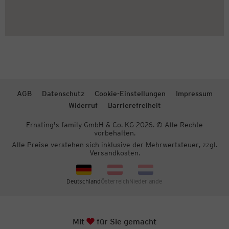
AGB
Datenschutz
Cookie-Einstellungen
Impressum
Widerruf
Barrierefreiheit
Ernsting's family GmbH & Co. KG 2026. © Alle Rechte
vorbehalten.
Alle Preise verstehen sich inklusive der Mehrwertsteuer, zzgl.
Versandkosten.
Deutschland
Österreich
Niederlande
Herz
Mit
für Sie gemacht
Zum S