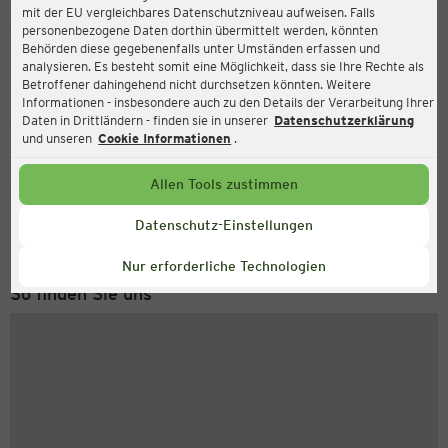
mit der EU vergleichbares Datenschutzniveau aufweisen. Falls
Ernsting's family
personenbezogene Daten dorthin übermittelt werden, könnten
Behörden diese gegebenenfalls unter Umständen erfassen und
Eisenstädter Str. 29, 2421 Kittsee
analysieren. Es besteht somit eine Möglichkeit, dass sie Ihre Rechte als
Betroffener dahingehend nicht durchsetzen könnten. Weitere
Informationen - insbesondere auch zu den Details der Verarbeitung Ihrer
Daten in Drittländern - finden sie in unserer
Datenschutzerklärung
Geschlossen
Aktuell:
und unseren
Cookie Informationen
.
Allen Tools zustimmen
Service Hotline
+49 (0) 2546 / 98 999 98
Datenschutz-Einstellungen
Montag bis Freitag 8-18 Uhr
Nur erforderliche Technologien
So finden Sie uns