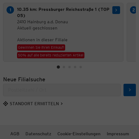
10.35 km: Pressburger Reichsstraße 1 (TOP
05)
2410 Hainburg a.d. Donau
Aktuell geschlossen
Aktionen in dieser Filiale
Gewinnen Sie Ihren Einkauf!
50% auf alle bereits reduzierten Artikel
Neue Filialsuche
Such
STANDORT ERMITTELN
AGB
Datenschutz
Cookie-Einstellungen
Impressum