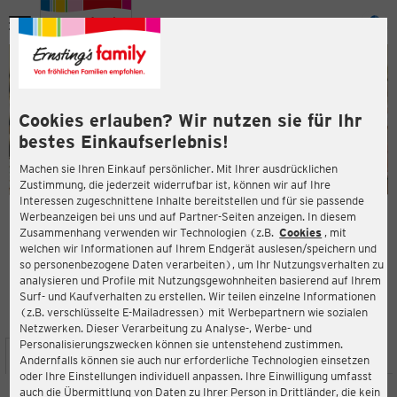
Menü
ießen
ießen
Cookies erlauben? Wir nutzen sie für Ihr
bestes Einkaufserlebnis!
Machen sie Ihren Einkauf persönlicher. Mit Ihrer ausdrücklichen
Zustimmung, die jederzeit widerrufbar ist, können wir auf Ihre
Interessen zugeschnittene Inhalte bereitstellen und für sie passende
en
Werbeanzeigen bei uns und auf Partner-Seiten anzeigen. In diesem
Zusammenhang verwenden wir Technologien (z.B.
Cookies
, mit
ERNSTING'S FAMILY FILIALE
welchen wir Informationen auf Ihrem Endgerät auslesen/speichern und
Eisenstädter Str. 29
so personenbezogene Daten verarbeiten), um Ihr Nutzungsverhalten zu
2421 Kittsee
analysieren und Profile mit Nutzungsgewohnheiten basierend auf Ihrem
Surf- und Kaufverhalten zu erstellen. Wir teilen einzelne Informationen
(z.B. verschlüsselte E-Mailadressen) mit Werbepartnern wie sozialen
4,6
ießen
Bewertung:
Netzwerken. Dieser Verarbeitung zu Analyse-, Werbe- und
Personalisierungszwecken können sie untenstehend zustimmen.
STANDORT
SERVICES
SORTIMENT
AKTIONEN
Andernfalls können sie auch nur erforderliche Technologien einsetzen
oder Ihre Einstellungen individuell anpassen. Ihre Einwilligung umfasst
auch die Übermittlung von Daten zu Ihrer Person in Drittländer, die kein