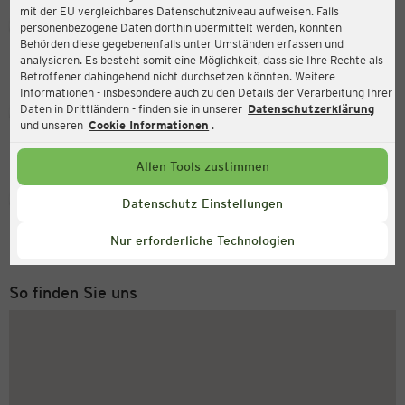
mit der EU vergleichbares Datenschutzniveau aufweisen. Falls
Ernsting's family
personenbezogene Daten dorthin übermittelt werden, könnten
Behörden diese gegebenenfalls unter Umständen erfassen und
Kallenfelser Straße 34, 55606 Kirn
analysieren. Es besteht somit eine Möglichkeit, dass sie Ihre Rechte als
Betroffener dahingehend nicht durchsetzen könnten. Weitere
Informationen - insbesondere auch zu den Details der Verarbeitung Ihrer
Daten in Drittländern - finden sie in unserer
Datenschutzerklärung
Geöffnet
Aktuell:
und unseren
Cookie Informationen
.
Öffnungszeiten heute:
09:00 - 20:00
Allen Tools zustimmen
Service Hotline
Datenschutz-Einstellungen
+49 (0) 2546 / 98 999 98
Nur erforderliche Technologien
Montag bis Freitag 8-18 Uhr
So finden Sie uns