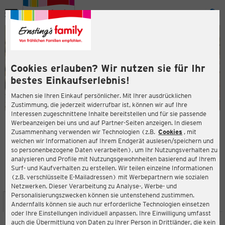
Menü
ießen
ießen
Cookies erlauben? Wir nutzen sie für Ihr
bestes Einkaufserlebnis!
Machen sie Ihren Einkauf persönlicher. Mit Ihrer ausdrücklichen
Zustimmung, die jederzeit widerrufbar ist, können wir auf Ihre
Interessen zugeschnittene Inhalte bereitstellen und für sie passende
en
Werbeanzeigen bei uns und auf Partner-Seiten anzeigen. In diesem
Zusammenhang verwenden wir Technologien (z.B.
Cookies
, mit
ERNSTING'S FAMILY FILIALE
welchen wir Informationen auf Ihrem Endgerät auslesen/speichern und
Kallenfelser Straße 34
so personenbezogene Daten verarbeiten), um Ihr Nutzungsverhalten zu
55606 Kirn
analysieren und Profile mit Nutzungsgewohnheiten basierend auf Ihrem
Surf- und Kaufverhalten zu erstellen. Wir teilen einzelne Informationen
(z.B. verschlüsselte E-Mailadressen) mit Werbepartnern wie sozialen
4,9
ießen
Bewertung:
Netzwerken. Dieser Verarbeitung zu Analyse-, Werbe- und
Personalisierungszwecken können sie untenstehend zustimmen.
STANDORT
SERVICES
SORTIMENT
AKTIONEN
Andernfalls können sie auch nur erforderliche Technologien einsetzen
oder Ihre Einstellungen individuell anpassen. Ihre Einwilligung umfasst
auch die Übermittlung von Daten zu Ihrer Person in Drittländer, die kein