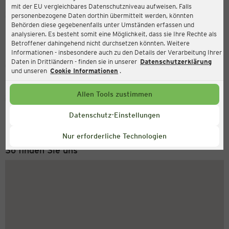
mit der EU vergleichbares Datenschutzniveau aufweisen. Falls
Ernsting's family
personenbezogene Daten dorthin übermittelt werden, könnten
Behörden diese gegebenenfalls unter Umständen erfassen und
In der Mark 88, 32278 Kirchlengern
analysieren. Es besteht somit eine Möglichkeit, dass sie Ihre Rechte als
Betroffener dahingehend nicht durchsetzen könnten. Weitere
Informationen - insbesondere auch zu den Details der Verarbeitung Ihrer
Daten in Drittländern - finden sie in unserer
Datenschutzerklärung
Geschlossen
Aktuell:
und unseren
Cookie Informationen
.
Allen Tools zustimmen
Service Hotline
+49 (0) 2546 / 98 999 98
Datenschutz-Einstellungen
Montag bis Freitag 8-18 Uhr
Nur erforderliche Technologien
So finden Sie uns