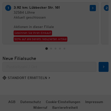
3.92 km: Lübbecker Str. 161
32584 Löhne
Aktuell geschlossen
Aktionen in dieser Filiale
Gewinnen Sie Ihren Einkauf!
50% auf alle bereits reduzierten Artikel
Neue Filialsuche
Such
STANDORT ERMITTELN
AGB
Datenschutz
Cookie-Einstellungen
Impressum
Widerruf
Barrierefreiheit