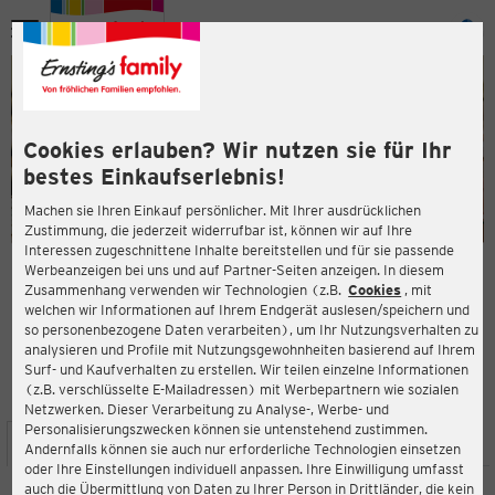
Menü
ießen
ießen
Cookies erlauben? Wir nutzen sie für Ihr
bestes Einkaufserlebnis!
Machen sie Ihren Einkauf persönlicher. Mit Ihrer ausdrücklichen
Zustimmung, die jederzeit widerrufbar ist, können wir auf Ihre
Interessen zugeschnittene Inhalte bereitstellen und für sie passende
en
Werbeanzeigen bei uns und auf Partner-Seiten anzeigen. In diesem
Zusammenhang verwenden wir Technologien (z.B.
Cookies
, mit
ERNSTING'S FAMILY FILIALE
welchen wir Informationen auf Ihrem Endgerät auslesen/speichern und
In der Mark 88
so personenbezogene Daten verarbeiten), um Ihr Nutzungsverhalten zu
32278 Kirchlengern
analysieren und Profile mit Nutzungsgewohnheiten basierend auf Ihrem
Surf- und Kaufverhalten zu erstellen. Wir teilen einzelne Informationen
(z.B. verschlüsselte E-Mailadressen) mit Werbepartnern wie sozialen
4,4
ießen
Bewertung:
Netzwerken. Dieser Verarbeitung zu Analyse-, Werbe- und
Personalisierungszwecken können sie untenstehend zustimmen.
STANDORT
SERVICES
SORTIMENT
AKTIONEN
Andernfalls können sie auch nur erforderliche Technologien einsetzen
oder Ihre Einstellungen individuell anpassen. Ihre Einwilligung umfasst
auch die Übermittlung von Daten zu Ihrer Person in Drittländer, die kein