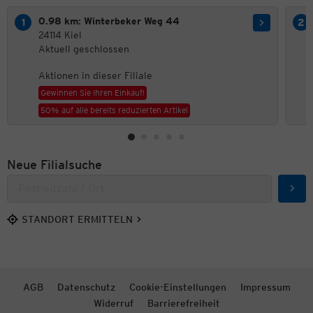
0.98 km: Winterbeker Weg 44
24114 Kiel
Aktuell geschlossen
Aktionen in dieser Filiale
Gewinnen Sie Ihren Einkauf!
50% auf alle bereits reduzierten Artikel
Neue Filialsuche
Such
STANDORT ERMITTELN
AGB
Datenschutz
Cookie-Einstellungen
Impressum
Widerruf
Barrierefreiheit