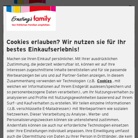
Menü
ießen
ießen
Cookies erlauben? Wir nutzen sie für Ihr
bestes Einkaufserlebnis!
Machen sie Ihren Einkauf persönlicher. Mit Ihrer ausdrücklichen
Zustimmung, die jederzeit widerrufbar ist, können wir auf Ihre
Interessen zugeschnittene Inhalte bereitstellen und für sie passende
en
Werbeanzeigen bei uns und auf Partner-Seiten anzeigen. In diesem
Zusammenhang verwenden wir Technologien (z.B.
Cookies
, mit
ERNSTING'S FAMILY FILIALE
welchen wir Informationen auf Ihrem Endgerät auslesen/speichern und
Mühlendamm 1
so personenbezogene Daten verarbeiten), um Ihr Nutzungsverhalten zu
24113 Kiel
analysieren und Profile mit Nutzungsgewohnheiten basierend auf Ihrem
Surf- und Kaufverhalten zu erstellen. Wir teilen einzelne Informationen
(z.B. verschlüsselte E-Mailadressen) mit Werbepartnern wie sozialen
3,6
ießen
Bewertung:
Netzwerken. Dieser Verarbeitung zu Analyse-, Werbe- und
Personalisierungszwecken können sie untenstehend zustimmen.
STANDORT
SERVICES
SORTIMENT
AKTIONEN
Andernfalls können sie auch nur erforderliche Technologien einsetzen
oder Ihre Einstellungen individuell anpassen. Ihre Einwilligung umfasst
auch die Übermittlung von Daten zu Ihrer Person in Drittländer, die kein