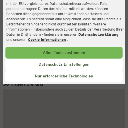
mit der EU vergleichbares Datenschutzniveau aufweisen. Falls
Ernsting's family
personenbezogene Daten dorthin übermittelt werden, könnten
Behörden diese gegebenenfalls unter Umständen erfassen und
Mühlendamm 1, 24113 Kiel
analysieren. Es besteht somit eine Möglichkeit, dass sie Ihre Rechte als
Betroffener dahingehend nicht durchsetzen könnten. Weitere
Informationen - insbesondere auch zu den Details der Verarbeitung Ihrer
Daten in Drittländern - finden sie in unserer
Datenschutzerklärung
Geschlossen
Aktuell:
und unseren
Cookie Informationen
.
Allen Tools zustimmen
Service Hotline
+49 (0) 2546 / 98 999 98
Datenschutz-Einstellungen
Montag bis Freitag 8-18 Uhr
Nur erforderliche Technologien
So finden Sie uns