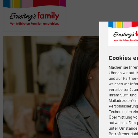
Cookies e
Machen sie Ihren
können wir auf I
und auf Partner
welchen wir Inf
verarbeiten), u
Ihrem Surf- und 
Mailadressen) m
Personalisierun
Technologien ein
Übermittlung von
aufweisen. Fall
unter Umständen 
Betroffener dahi