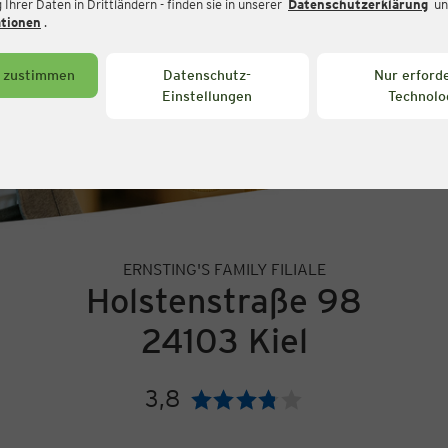
Ihrer Daten in Drittländern - finden sie in unserer
Datenschutzerklärung
un
ationen
.
s zustimmen
Datenschutz-
Nur erforde
Einstellungen
Technolo
ERNSTING'S FAMILY FILIALE
Holstenstraße 98
24103 Kiel
3,8
Bewertung: