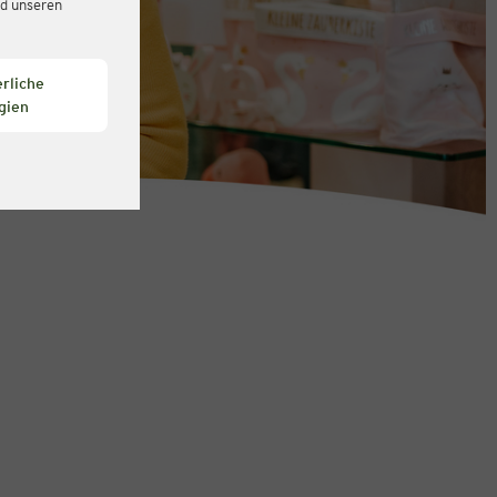
d unseren
rliche
gien