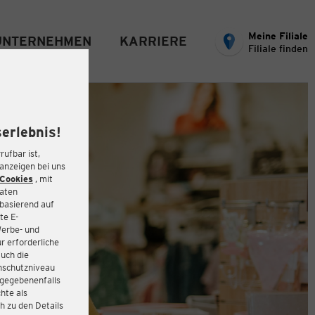
Meine Filiale
UNTERNEHMEN
KARRIERE
Filiale finden
erlebnis!
rufbar ist,
eanzeigen bei uns
Cookies
, mit
Daten
basierend auf
te E-
Werbe- und
r erforderliche
auch die
enschutzniveau
 gegebenenfalls
hte als
h zu den Details