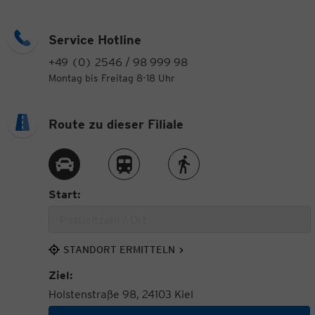
Service Hotline
+49 (0) 2546 / 98 999 98
Montag bis Freitag 8-18 Uhr
Route zu dieser Filiale
Route per Auto
Route per Zug
Route zu Fuß
Start:
STANDORT ERMITTELN
Ziel:
Holstenstraße 98, 24103 Kiel