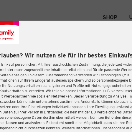
SHOP
rlauben? Wir nutzen sie für Ihr bestes Einkaufs
 Einkauf persönlicher. Mit Ihrer ausdrücklichen Zustimmung, die jederzeit wider
hre Interessen zugeschnittene Inhalte bereitstellen und für sie passende Werb
-Seiten anzeigen. In diesem Zusammenhang verwenden wir Technologien (z.B.
ormationen auf Ihrem Endgerät auslesen/speichern und so personenbezogene 
m Ihr Nutzungsverhalten zu analysieren und Profile mit Nutzungsgewohnheiten 
Kaufverhalten zu erstellen. Wir teilen einzelne Informationen (z.B. verschlüssel
it Werbepartnern wie sozialen Netzwerken. Dieser Verarbeitung zu Analyse-, 
gszwecken können sie untenstehend zustimmen. Andernfalls können sie auch nu
setzen oder Ihre Einstellungen individuell anpassen. Ihre Einwilligung umfasst 
 Daten zu Ihrer Person in Drittländer, die kein mit der EU vergleichbares Dat
s personenbezogene Daten dorthin übermittelt werden, könnten Behörden diese
erfassen und analysieren. Es besteht somit eine Möglichkeit, dass sie Ihre Rec
ngehend nicht durchsetzen könnten. Weitere Informationen - insbesondere auc