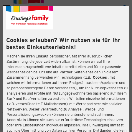
Menü
ießen
ießen
Cookies erlauben? Wir nutzen sie für Ihr
bestes Einkaufserlebnis!
Machen sie Ihren Einkauf persönlicher. Mit Ihrer ausdrücklichen
Zustimmung, die jederzeit widerrufbar ist, können wir auf Ihre
Interessen zugeschnittene Inhalte bereitstellen und für sie passende
en
Werbeanzeigen bei uns und auf Partner-Seiten anzeigen. In diesem
Zusammenhang verwenden wir Technologien (z.B.
Cookies
, mit
ERNSTING'S FAMILY FILIALE
welchen wir Informationen auf Ihrem Endgerät auslesen/speichern und
Am Graf-de-Chardonnet-Platz 7
so personenbezogene Daten verarbeiten), um Ihr Nutzungsverhalten zu
65451 Kelsterbach
analysieren und Profile mit Nutzungsgewohnheiten basierend auf Ihrem
Surf- und Kaufverhalten zu erstellen. Wir teilen einzelne Informationen
(z.B. verschlüsselte E-Mailadressen) mit Werbepartnern wie sozialen
4,5
ießen
Bewertung:
Netzwerken. Dieser Verarbeitung zu Analyse-, Werbe- und
Personalisierungszwecken können sie untenstehend zustimmen.
STANDORT
SERVICES
SORTIMENT
AKTIONEN
Andernfalls können sie auch nur erforderliche Technologien einsetzen
oder Ihre Einstellungen individuell anpassen. Ihre Einwilligung umfasst
auch die Übermittlung von Daten zu Ihrer Person in Drittländer, die kein