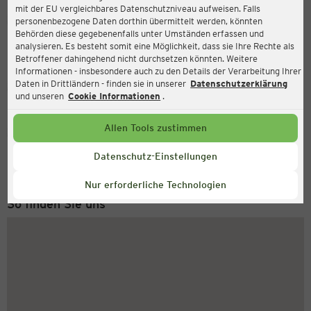
mit der EU vergleichbares Datenschutzniveau aufweisen. Falls
Ernsting's family
personenbezogene Daten dorthin übermittelt werden, könnten
Behörden diese gegebenenfalls unter Umständen erfassen und
Am Graf-de-Chardonnet-Platz 7, 65451 Kelsterbach
analysieren. Es besteht somit eine Möglichkeit, dass sie Ihre Rechte als
Betroffener dahingehend nicht durchsetzen könnten. Weitere
Informationen - insbesondere auch zu den Details der Verarbeitung Ihrer
Daten in Drittländern - finden sie in unserer
Datenschutzerklärung
Geschlossen
Aktuell:
und unseren
Cookie Informationen
.
Allen Tools zustimmen
Service Hotline
+49 (0) 2546 / 98 999 98
Datenschutz-Einstellungen
Montag bis Freitag 8-18 Uhr
Nur erforderliche Technologien
So finden Sie uns