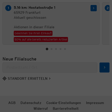
5.16 km: Hostatostraße 1
65929 Frankfurt
Aktuell geschlossen
Aktionen in dieser Filiale
Gewinnen Sie Ihren Einkauf!
50% auf alle bereits reduzierten Artikel
Neue Filialsuche
Such
STANDORT ERMITTELN
AGB
Datenschutz
Cookie-Einstellungen
Impressum
Widerruf
Barrierefreiheit