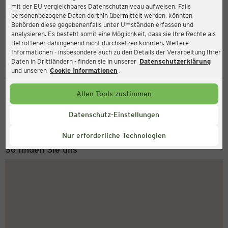
mit der EU vergleichbares Datenschutzniveau aufweisen. Falls
Ernsting's family
personenbezogene Daten dorthin übermittelt werden, könnten
Behörden diese gegebenenfalls unter Umständen erfassen und
Schäfflerstraße 1, 93309 Kelheim
analysieren. Es besteht somit eine Möglichkeit, dass sie Ihre Rechte als
Betroffener dahingehend nicht durchsetzen könnten. Weitere
Informationen - insbesondere auch zu den Details der Verarbeitung Ihrer
Daten in Drittländern - finden sie in unserer
Datenschutzerklärung
Geschlossen
Aktuell:
und unseren
Cookie Informationen
.
Allen Tools zustimmen
Service Hotline
+49 (0) 2546 / 98 999 98
Datenschutz-Einstellungen
Montag bis Freitag 8-18 Uhr
Nur erforderliche Technologien
So finden Sie uns