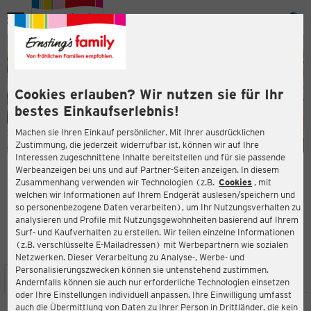
Menü
ießen
ießen
Cookies erlauben? Wir nutzen sie für Ihr
bestes Einkaufserlebnis!
Machen sie Ihren Einkauf persönlicher. Mit Ihrer ausdrücklichen
Zustimmung, die jederzeit widerrufbar ist, können wir auf Ihre
Interessen zugeschnittene Inhalte bereitstellen und für sie passende
en
Werbeanzeigen bei uns und auf Partner-Seiten anzeigen. In diesem
Zusammenhang verwenden wir Technologien (z.B.
Cookies
, mit
ERNSTING'S FAMILY FILIALE
welchen wir Informationen auf Ihrem Endgerät auslesen/speichern und
Schäfflerstraße 1
so personenbezogene Daten verarbeiten), um Ihr Nutzungsverhalten zu
93309 Kelheim
analysieren und Profile mit Nutzungsgewohnheiten basierend auf Ihrem
Surf- und Kaufverhalten zu erstellen. Wir teilen einzelne Informationen
(z.B. verschlüsselte E-Mailadressen) mit Werbepartnern wie sozialen
4,0
ießen
Bewertung:
Netzwerken. Dieser Verarbeitung zu Analyse-, Werbe- und
Personalisierungszwecken können sie untenstehend zustimmen.
STANDORT
SERVICES
SORTIMENT
AKTIONEN
Andernfalls können sie auch nur erforderliche Technologien einsetzen
oder Ihre Einstellungen individuell anpassen. Ihre Einwilligung umfasst
auch die Übermittlung von Daten zu Ihrer Person in Drittländer, die kein