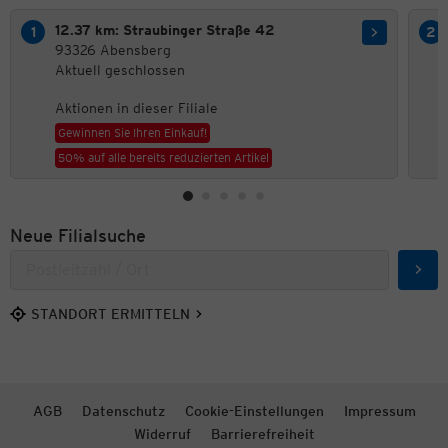
12.37 km: Straubinger Straße 42
93326 Abensberg
Aktuell geschlossen
Aktionen in dieser Filiale
Gewinnen Sie Ihren Einkauf!
50% auf alle bereits reduzierten Artikel
Neue Filialsuche
Such
STANDORT ERMITTELN
AGB
Datenschutz
Cookie-Einstellungen
Impressum
Widerruf
Barrierefreiheit