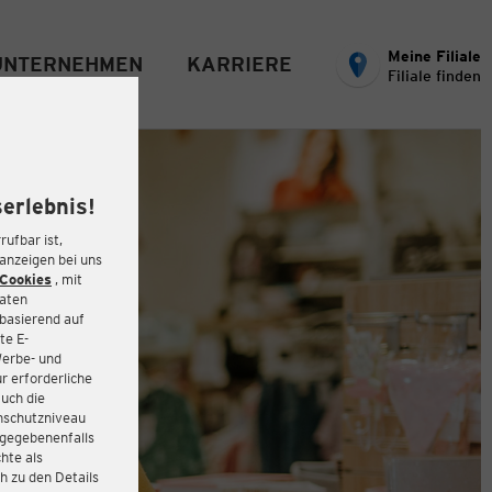
Meine Filiale
UNTERNEHMEN
KARRIERE
Filiale finden
erlebnis!
rufbar ist,
eanzeigen bei uns
Cookies
, mit
Daten
basierend auf
te E-
Werbe- und
r erforderliche
auch die
enschutzniveau
 gegebenenfalls
hte als
h zu den Details