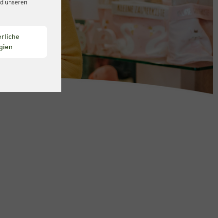
d unseren
rliche
gien