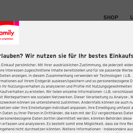
SHOP
rlauben? Wir nutzen sie für Ihr bestes Einkaufs
 Einkauf persönlicher. Mit Ihrer ausdrücklichen Zustimmung, die jederzeit wider
hre Interessen zugeschnittene Inhalte bereitstellen und für sie passende Werb
-Seiten anzeigen. In diesem Zusammenhang verwenden wir Technologien (z.B.
ormationen auf Ihrem Endgerät auslesen/speichern und so personenbezogene 
m Ihr Nutzungsverhalten zu analysieren und Profile mit Nutzungsgewohnheiten 
Kaufverhalten zu erstellen. Wir teilen einzelne Informationen (z.B. verschlüssel
it Werbepartnern wie sozialen Netzwerken. Dieser Verarbeitung zu Analyse-, 
gszwecken können sie untenstehend zustimmen. Andernfalls können sie auch nu
setzen oder Ihre Einstellungen individuell anpassen. Ihre Einwilligung umfasst 
 Daten zu Ihrer Person in Drittländer, die kein mit der EU vergleichbares Dat
s personenbezogene Daten dorthin übermittelt werden, könnten Behörden diese
erfassen und analysieren. Es besteht somit eine Möglichkeit, dass sie Ihre Rec
ngehend nicht durchsetzen könnten. Weitere Informationen - insbesondere auc