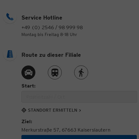
Service Hotline
+49 (0) 2546 / 98 999 98
Montag bis Freitag 8-18 Uhr
Route zu dieser Filiale
Route per Auto
Route per Zug
Route zu Fuß
Start:
STANDORT ERMITTELN
Ziel:
Merkurstraße 57, 67663 Kaiserslautern