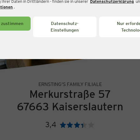
Ihrer Daten in Drittländern - finden sie in unserer
Datenschutzerklärung
un
ationen
.
s zustimmen
Datenschutz-
Nur erforde
Einstellungen
Technolo
ERNSTING'S FAMILY FILIALE
Merkurstraße 57
67663 Kaiserslautern
3,4
Bewertung: