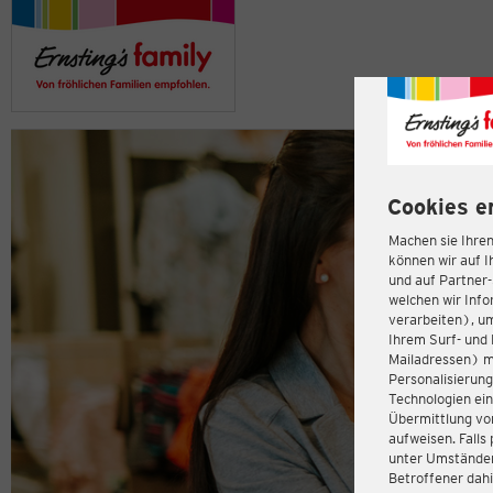
Cookies e
Machen sie Ihren
können wir auf I
und auf Partner
welchen wir Inf
verarbeiten), u
Ihrem Surf- und 
Mailadressen) m
Personalisierun
Technologien ein
Übermittlung von
aufweisen. Fall
unter Umständen 
Betroffener dahi