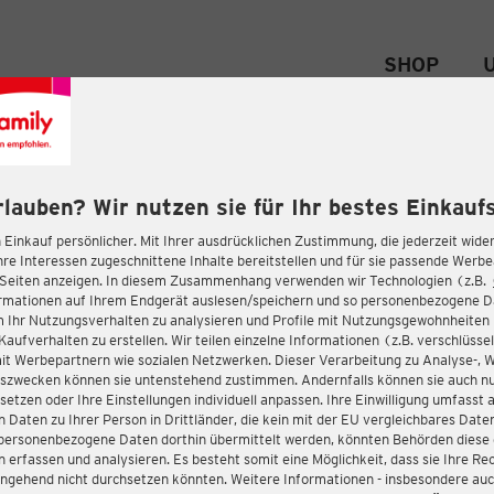
SHOP
rlauben? Wir nutzen sie für Ihr bestes Einkaufs
 Einkauf persönlicher. Mit Ihrer ausdrücklichen Zustimmung, die jederzeit wider
hre Interessen zugeschnittene Inhalte bereitstellen und für sie passende Werb
-Seiten anzeigen. In diesem Zusammenhang verwenden wir Technologien (z.B.
ormationen auf Ihrem Endgerät auslesen/speichern und so personenbezogene 
m Ihr Nutzungsverhalten zu analysieren und Profile mit Nutzungsgewohnheiten 
Kaufverhalten zu erstellen. Wir teilen einzelne Informationen (z.B. verschlüssel
it Werbepartnern wie sozialen Netzwerken. Dieser Verarbeitung zu Analyse-, 
gszwecken können sie untenstehend zustimmen. Andernfalls können sie auch nu
setzen oder Ihre Einstellungen individuell anpassen. Ihre Einwilligung umfasst 
 Daten zu Ihrer Person in Drittländer, die kein mit der EU vergleichbares Dat
s personenbezogene Daten dorthin übermittelt werden, könnten Behörden diese
erfassen und analysieren. Es besteht somit eine Möglichkeit, dass sie Ihre Rec
ngehend nicht durchsetzen könnten. Weitere Informationen - insbesondere auc