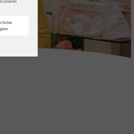
d unseren
rliche
gien