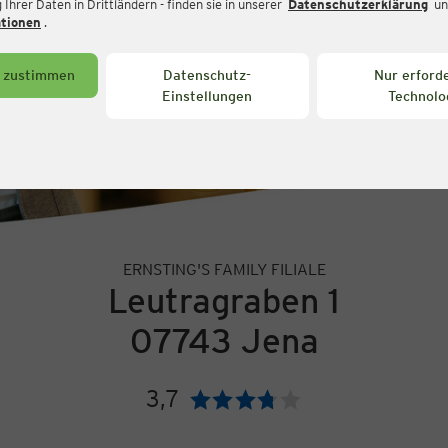
Ihrer Daten in Drittländern - finden sie in unserer
Datenschutzerklärung
un
ationen
.
s zustimmen
Datenschutz-
Nur erforde
Einstellungen
Technolo
ERNSTING'S FAMILY FILIALE
Leutragraben 1
07743 Jena
3,7
Bewertung: