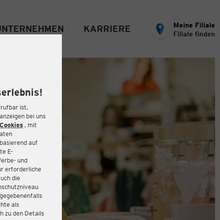
Meine Filiale
UNTERNEHMEN
KARRIERE
Filiale finden
erlebnis!
rufbar ist,
eanzeigen bei uns
Cookies
, mit
Daten
basierend auf
te E-
Werbe- und
r erforderliche
auch die
enschutzniveau
 gegebenenfalls
hte als
h zu den Details