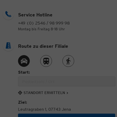
Service Hotline
+49 (0) 2546 / 98 999 98
Montag bis Freitag 8-18 Uhr
Route zu dieser Filiale
Route per Auto
Route per Zug
Route zu Fuß
Start:
STANDORT ERMITTELN
Ziel:
Leutragraben 1, 07743 Jena