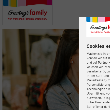
Cookies e
Machen sie Ihren
können wir auf I
und auf Partner
welchen wir Inf
verarbeiten), u
Ihrem Surf- und 
Mailadressen) m
Personalisierun
Technologien ein
Übermittlung von
aufweisen. Fall
unter Umständen 
Betroffener dahi