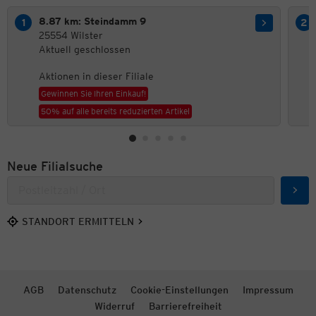
8.87 km: Steindamm 9
25554 Wilster
Aktuell geschlossen
Aktionen in dieser Filiale
Gewinnen Sie Ihren Einkauf!
50% auf alle bereits reduzierten Artikel
Neue Filialsuche
Such
STANDORT ERMITTELN
AGB
Datenschutz
Cookie-Einstellungen
Impressum
Widerruf
Barrierefreiheit