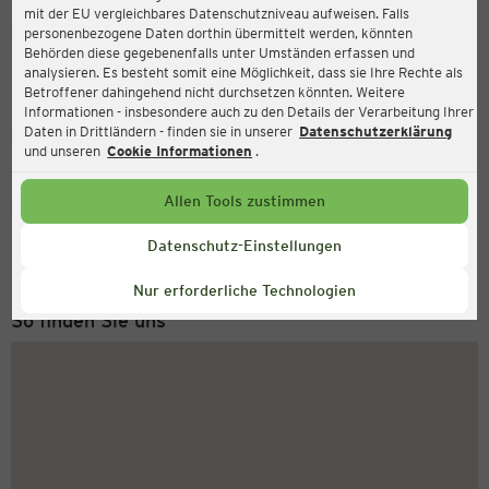
mit der EU vergleichbares Datenschutzniveau aufweisen. Falls
Ernsting's family
personenbezogene Daten dorthin übermittelt werden, könnten
Behörden diese gegebenenfalls unter Umständen erfassen und
Feldschmiede 24-26, 25524 Itzehoe
analysieren. Es besteht somit eine Möglichkeit, dass sie Ihre Rechte als
Betroffener dahingehend nicht durchsetzen könnten. Weitere
Informationen - insbesondere auch zu den Details der Verarbeitung Ihrer
Daten in Drittländern - finden sie in unserer
Datenschutzerklärung
Geschlossen
Aktuell:
und unseren
Cookie Informationen
.
Allen Tools zustimmen
Service Hotline
+49 (0) 2546 / 98 999 98
Datenschutz-Einstellungen
Montag bis Freitag 8-18 Uhr
Nur erforderliche Technologien
So finden Sie uns