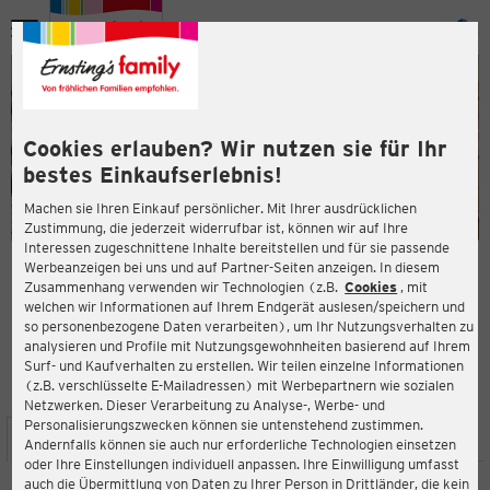
Menü
ießen
ießen
Cookies erlauben? Wir nutzen sie für Ihr
bestes Einkaufserlebnis!
Machen sie Ihren Einkauf persönlicher. Mit Ihrer ausdrücklichen
Zustimmung, die jederzeit widerrufbar ist, können wir auf Ihre
Interessen zugeschnittene Inhalte bereitstellen und für sie passende
en
Werbeanzeigen bei uns und auf Partner-Seiten anzeigen. In diesem
Zusammenhang verwenden wir Technologien (z.B.
Cookies
, mit
ERNSTING'S FAMILY FILIALE
welchen wir Informationen auf Ihrem Endgerät auslesen/speichern und
Feldschmiede 24-26
so personenbezogene Daten verarbeiten), um Ihr Nutzungsverhalten zu
25524 Itzehoe
analysieren und Profile mit Nutzungsgewohnheiten basierend auf Ihrem
Surf- und Kaufverhalten zu erstellen. Wir teilen einzelne Informationen
(z.B. verschlüsselte E-Mailadressen) mit Werbepartnern wie sozialen
3,7
ießen
Bewertung:
Netzwerken. Dieser Verarbeitung zu Analyse-, Werbe- und
Personalisierungszwecken können sie untenstehend zustimmen.
STANDORT
SERVICES
SORTIMENT
AKTIONEN
Andernfalls können sie auch nur erforderliche Technologien einsetzen
oder Ihre Einstellungen individuell anpassen. Ihre Einwilligung umfasst
auch die Übermittlung von Daten zu Ihrer Person in Drittländer, die kein