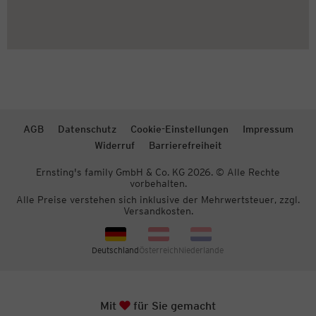
AGB
Datenschutz
Cookie-Einstellungen
Impressum
Widerruf
Barrierefreiheit
Ernsting's family GmbH & Co. KG 2026. © Alle Rechte
vorbehalten.
Alle Preise verstehen sich inklusive der Mehrwertsteuer, zzgl.
Versandkosten.
Deutschland
Österreich
Niederlande
Herz
Mit
für Sie gemacht
Zum S