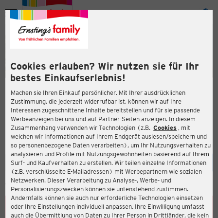
Menü
ießen
ießen
Cookies erlauben? Wir nutzen sie für Ihr
bestes Einkaufserlebnis!
Machen sie Ihren Einkauf persönlicher. Mit Ihrer ausdrücklichen
Unsere Filialen
Zustimmung, die jederzeit widerrufbar ist, können wir auf Ihre
Interessen zugeschnittene Inhalte bereitstellen und für sie passende
en
Gerne begrüßen wir Sie in einer unserer mehr als 2.000
Werbeanzeigen bei uns und auf Partner-Seiten anzeigen. In diesem
Zusammenhang verwenden wir Technologien (z.B.
Cookies
, mit
Filialen in Deutschland und Österreich und den Niederlanden.
welchen wir Informationen auf Ihrem Endgerät auslesen/speichern und
Finden Sie Ihre Filiale
so personenbezogene Daten verarbeiten), um Ihr Nutzungsverhalten zu
analysieren und Profile mit Nutzungsgewohnheiten basierend auf Ihrem
Eingabe lö
Such
Surf- und Kaufverhalten zu erstellen. Wir teilen einzelne Informationen
(z.B. verschlüsselte E-Mailadressen) mit Werbepartnern wie sozialen
ießen
Netzwerken. Dieser Verarbeitung zu Analyse-, Werbe- und
STANDORT ERMITTELN
Personalisierungszwecken können sie untenstehend zustimmen.
Andernfalls können sie auch nur erforderliche Technologien einsetzen
oder Ihre Einstellungen individuell anpassen. Ihre Einwilligung umfasst
auch die Übermittlung von Daten zu Ihrer Person in Drittländer, die kein