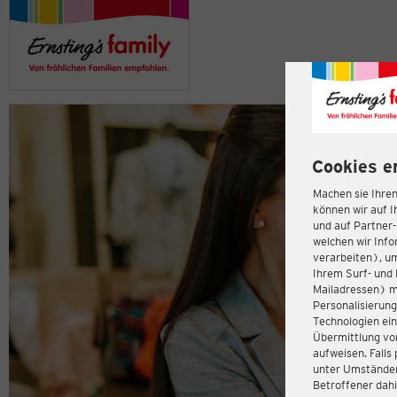
Cookies e
Machen sie Ihren
können wir auf I
und auf Partner
welchen wir Inf
verarbeiten), u
Ihrem Surf- und 
Mailadressen) m
Personalisierun
Technologien ein
Übermittlung von
aufweisen. Fall
unter Umständen 
Betroffener dahi