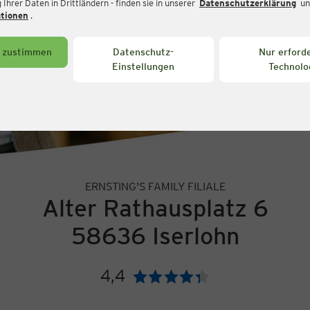
Ihrer Daten in Drittländern - finden sie in unserer
Datenschutzerklärung
un
ationen
.
s zustimmen
Datenschutz-
Nur erforde
Einstellungen
Technolo
ERNSTING'S FAMILY FILIALE
Alter Rathausplatz 6
58636 Iserlohn
4,4
Bewertung: