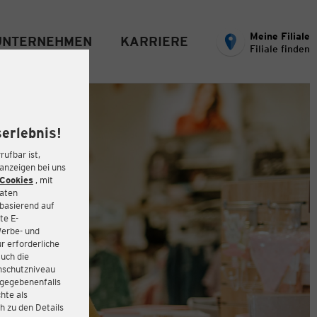
Meine Filiale
UNTERNEHMEN
KARRIERE
Filiale finden
erlebnis!
rufbar ist,
eanzeigen bei uns
Cookies
, mit
Daten
basierend auf
te E-
Werbe- und
r erforderliche
auch die
enschutzniveau
 gegebenenfalls
hte als
h zu den Details