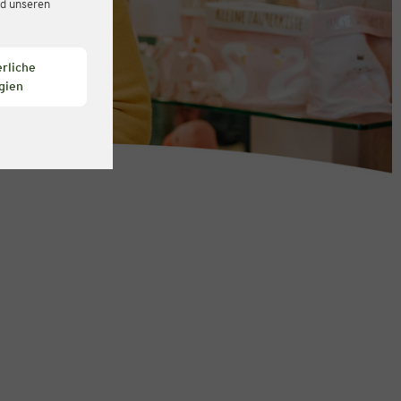
d unseren
rliche
gien