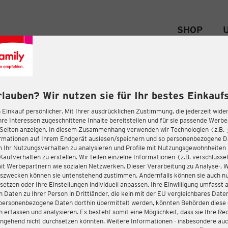
SHOP
rlauben? Wir nutzen sie für Ihr bestes Einkaufs
 Einkauf persönlicher. Mit Ihrer ausdrücklichen Zustimmung, die jederzeit wider
hre Interessen zugeschnittene Inhalte bereitstellen und für sie passende Werb
-Seiten anzeigen. In diesem Zusammenhang verwenden wir Technologien (z.B.
ormationen auf Ihrem Endgerät auslesen/speichern und so personenbezogene 
m Ihr Nutzungsverhalten zu analysieren und Profile mit Nutzungsgewohnheiten 
Kaufverhalten zu erstellen. Wir teilen einzelne Informationen (z.B. verschlüssel
it Werbepartnern wie sozialen Netzwerken. Dieser Verarbeitung zu Analyse-, 
gszwecken können sie untenstehend zustimmen. Andernfalls können sie auch nu
setzen oder Ihre Einstellungen individuell anpassen. Ihre Einwilligung umfasst 
 Daten zu Ihrer Person in Drittländer, die kein mit der EU vergleichbares Dat
s personenbezogene Daten dorthin übermittelt werden, könnten Behörden diese
erfassen und analysieren. Es besteht somit eine Möglichkeit, dass sie Ihre Rec
ngehend nicht durchsetzen könnten. Weitere Informationen - insbesondere auc