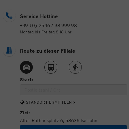
Service Hotline
+49 (0) 2546 / 98 999 98
Montag bis Freitag 8-18 Uhr
Route zu dieser Filiale
Route per Auto
Route per Zug
Route zu Fuß
Start:
STANDORT ERMITTELN
Ziel:
Alter Rathausplatz 6, 58636 Iserlohn