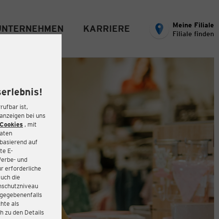
Meine Filiale
UNTERNEHMEN
KARRIERE
Filiale finden
erlebnis!
rufbar ist,
eanzeigen bei uns
Cookies
, mit
Daten
basierend auf
te E-
Werbe- und
r erforderliche
auch die
enschutzniveau
 gegebenenfalls
hte als
h zu den Details