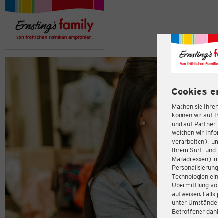
Cookies e
Machen sie Ihren
können wir auf I
und auf Partner
welchen wir Inf
verarbeiten), u
Ihrem Surf- und 
Mailadressen) m
Personalisierun
Technologien ein
Übermittlung von
aufweisen. Fall
unter Umständen 
Betroffener dahi