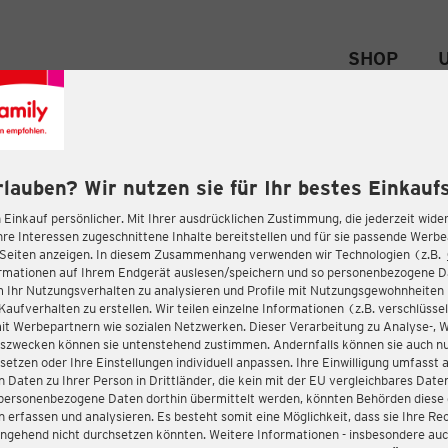
SHOP
rlauben? Wir nutzen sie für Ihr bestes Einkaufs
 Einkauf persönlicher. Mit Ihrer ausdrücklichen Zustimmung, die jederzeit wider
hre Interessen zugeschnittene Inhalte bereitstellen und für sie passende Werb
-Seiten anzeigen. In diesem Zusammenhang verwenden wir Technologien (z.B.
ormationen auf Ihrem Endgerät auslesen/speichern und so personenbezogene 
m Ihr Nutzungsverhalten zu analysieren und Profile mit Nutzungsgewohnheiten 
Kaufverhalten zu erstellen. Wir teilen einzelne Informationen (z.B. verschlüssel
it Werbepartnern wie sozialen Netzwerken. Dieser Verarbeitung zu Analyse-, 
gszwecken können sie untenstehend zustimmen. Andernfalls können sie auch nu
setzen oder Ihre Einstellungen individuell anpassen. Ihre Einwilligung umfasst 
 Daten zu Ihrer Person in Drittländer, die kein mit der EU vergleichbares Dat
s personenbezogene Daten dorthin übermittelt werden, könnten Behörden diese
erfassen und analysieren. Es besteht somit eine Möglichkeit, dass sie Ihre Rec
ngehend nicht durchsetzen könnten. Weitere Informationen - insbesondere auc