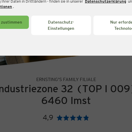
Ihrer Daten in Drittländern - finden sie in unserer
Datenschutzerklärung
un
ationen
.
s zustimmen
Datenschutz-
Nur erforde
Einstellungen
Technolo
ERNSTING'S FAMILY FILIALE
Industriezone 32 (TOP I 009
6460 Imst
4,9
Bewertung: