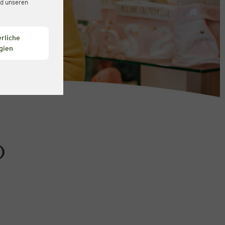
d unseren
rliche
gien
)