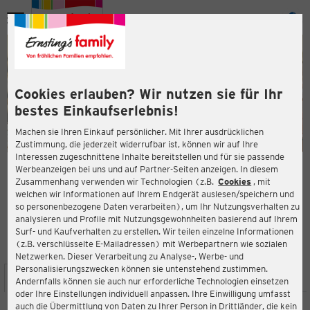
Menü
ießen
ießen
Cookies erlauben? Wir nutzen sie für Ihr
bestes Einkaufserlebnis!
Machen sie Ihren Einkauf persönlicher. Mit Ihrer ausdrücklichen
Zustimmung, die jederzeit widerrufbar ist, können wir auf Ihre
Interessen zugeschnittene Inhalte bereitstellen und für sie passende
en
Werbeanzeigen bei uns und auf Partner-Seiten anzeigen. In diesem
Zusammenhang verwenden wir Technologien (z.B.
Cookies
, mit
ERNSTING'S FAMILY FILIALE
welchen wir Informationen auf Ihrem Endgerät auslesen/speichern und
Schwanitzstraße 1
so personenbezogene Daten verarbeiten), um Ihr Nutzungsverhalten zu
98693 Ilmenau
analysieren und Profile mit Nutzungsgewohnheiten basierend auf Ihrem
Surf- und Kaufverhalten zu erstellen. Wir teilen einzelne Informationen
(z.B. verschlüsselte E-Mailadressen) mit Werbepartnern wie sozialen
3,9
ießen
Bewertung:
Netzwerken. Dieser Verarbeitung zu Analyse-, Werbe- und
Personalisierungszwecken können sie untenstehend zustimmen.
STANDORT
SERVICES
SORTIMENT
AKTIONEN
Andernfalls können sie auch nur erforderliche Technologien einsetzen
oder Ihre Einstellungen individuell anpassen. Ihre Einwilligung umfasst
auch die Übermittlung von Daten zu Ihrer Person in Drittländer, die kein