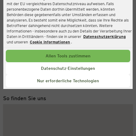
mit der EU vergleichbares Datenschutzniveau aufweisen. Falls
Ernsting's family
personenbezogene Daten dorthin übermittelt werden, könnten
Behörden diese gegebenenfalls unter Umständen erfassen und
Schwanitzstraße 1, 98693 Ilmenau
analysieren. Es besteht somit eine Möglichkeit, dass sie Ihre Rechte als
Betroffener dahingehend nicht durchsetzen könnten. Weitere
Informationen - insbesondere auch zu den Details der Verarbeitung Ihrer
Daten in Drittländern - finden sie in unserer
Datenschutzerklärung
Geöffnet
Aktuell:
und unseren
Cookie Informationen
.
Öffnungszeiten heute:
09:00 - 19:00
Allen Tools zustimmen
Service Hotline
Datenschutz-Einstellungen
+49 (0) 2546 / 98 999 98
Nur erforderliche Technologien
Montag bis Freitag 8-18 Uhr
So finden Sie uns