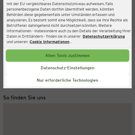
mit der EU vergleichbares Datenschutzniveau aufweisen. Falls
Ernsting's family
personenbezogene Daten dorthin übermittelt werden, könnten
Behörden diese gegebenenfalls unter Umständen erfassen und
Mittelstraße 6, 36088 Hünfeld
analysieren. Es besteht somit eine Möglichkeit, dass sie Ihre Rechte als
Betroffener dahingehend nicht durchsetzen könnten. Weitere
Informationen - insbesondere auch zu den Details der Verarbeitung Ihrer
Daten in Drittländern - finden sie in unserer
Datenschutzerklärung
Geöffnet
Aktuell:
und unseren
Cookie Informationen
.
Öffnungszeiten heute:
09:00 - 19:00
Allen Tools zustimmen
Service Hotline
Datenschutz-Einstellungen
+49 (0) 2546 / 98 999 98
Nur erforderliche Technologien
Montag bis Freitag 8-18 Uhr
So finden Sie uns