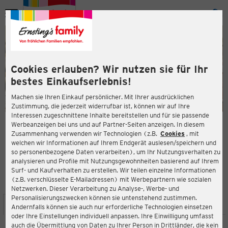
Menü
ießen
ießen
Cookies erlauben? Wir nutzen sie für Ihr
bestes Einkaufserlebnis!
Machen sie Ihren Einkauf persönlicher. Mit Ihrer ausdrücklichen
Zustimmung, die jederzeit widerrufbar ist, können wir auf Ihre
Interessen zugeschnittene Inhalte bereitstellen und für sie passende
en
Werbeanzeigen bei uns und auf Partner-Seiten anzeigen. In diesem
Zusammenhang verwenden wir Technologien (z.B.
Cookies
, mit
ERNSTING'S FAMILY FILIALE
welchen wir Informationen auf Ihrem Endgerät auslesen/speichern und
Mittelstraße 6
so personenbezogene Daten verarbeiten), um Ihr Nutzungsverhalten zu
36088 Hünfeld
analysieren und Profile mit Nutzungsgewohnheiten basierend auf Ihrem
Surf- und Kaufverhalten zu erstellen. Wir teilen einzelne Informationen
(z.B. verschlüsselte E-Mailadressen) mit Werbepartnern wie sozialen
4,2
ießen
Bewertung:
Netzwerken. Dieser Verarbeitung zu Analyse-, Werbe- und
Personalisierungszwecken können sie untenstehend zustimmen.
STANDORT
SERVICES
SORTIMENT
AKTIONEN
Andernfalls können sie auch nur erforderliche Technologien einsetzen
oder Ihre Einstellungen individuell anpassen. Ihre Einwilligung umfasst
auch die Übermittlung von Daten zu Ihrer Person in Drittländer, die kein