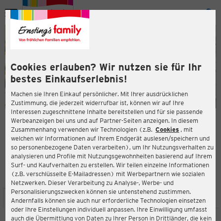
Menü
ießen
ießen
Cookies erlauben? Wir nutzen sie für Ihr
bestes Einkaufserlebnis!
Machen sie Ihren Einkauf persönlicher. Mit Ihrer ausdrücklichen
Zustimmung, die jederzeit widerrufbar ist, können wir auf Ihre
Interessen zugeschnittene Inhalte bereitstellen und für sie passende
en
Werbeanzeigen bei uns und auf Partner-Seiten anzeigen. In diesem
Zusammenhang verwenden wir Technologien (z.B.
Cookies
, mit
ERNSTING'S FAMILY FILIALE
welchen wir Informationen auf Ihrem Endgerät auslesen/speichern und
Albert-Einstein-Straße 1a
so personenbezogene Daten verarbeiten), um Ihr Nutzungsverhalten zu
02977 Hoyerswerda
analysieren und Profile mit Nutzungsgewohnheiten basierend auf Ihrem
Surf- und Kaufverhalten zu erstellen. Wir teilen einzelne Informationen
(z.B. verschlüsselte E-Mailadressen) mit Werbepartnern wie sozialen
3,8
ießen
Bewertung:
Netzwerken. Dieser Verarbeitung zu Analyse-, Werbe- und
Personalisierungszwecken können sie untenstehend zustimmen.
STANDORT
SERVICES
SORTIMENT
AKTIONEN
Andernfalls können sie auch nur erforderliche Technologien einsetzen
oder Ihre Einstellungen individuell anpassen. Ihre Einwilligung umfasst
auch die Übermittlung von Daten zu Ihrer Person in Drittländer, die kein