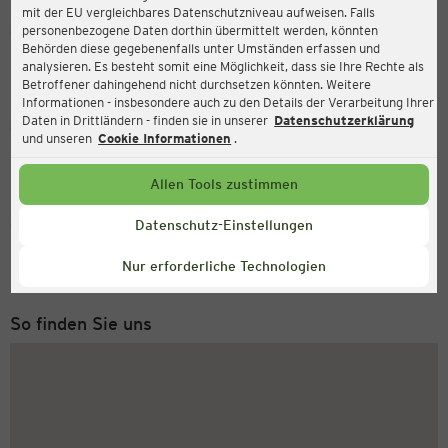
mit der EU vergleichbares Datenschutzniveau aufweisen. Falls
Ernsting's family
personenbezogene Daten dorthin übermittelt werden, könnten
Behörden diese gegebenenfalls unter Umständen erfassen und
Albert-Einstein-Straße 1a, 02977 Hoyerswerda
analysieren. Es besteht somit eine Möglichkeit, dass sie Ihre Rechte als
Betroffener dahingehend nicht durchsetzen könnten. Weitere
Informationen - insbesondere auch zu den Details der Verarbeitung Ihrer
Daten in Drittländern - finden sie in unserer
Datenschutzerklärung
Geöffnet
Aktuell:
und unseren
Cookie Informationen
.
Öffnungszeiten heute:
09:00 - 19:00
Allen Tools zustimmen
Service Hotline
Datenschutz-Einstellungen
+49 (0) 2546 / 98 999 98
Nur erforderliche Technologien
Montag bis Freitag 8-18 Uhr
So finden Sie uns