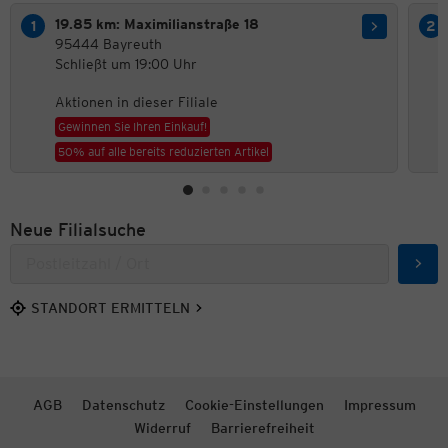
19.85 km: Maximilianstraße 18
95444 Bayreuth
Schließt um 19:00 Uhr
Aktionen in dieser Filiale
Gewinnen Sie Ihren Einkauf!
50% auf alle bereits reduzierten Artikel
Neue Filialsuche
Such
STANDORT ERMITTELN
AGB
Datenschutz
Cookie-Einstellungen
Impressum
Widerruf
Barrierefreiheit