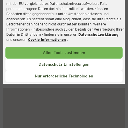
mit der EU vergleichbares Datenschutzniveau aufweisen. Falls
Hofäckerstraße 4, 96142 Hollfeld
personenbezogene Daten dorthin übermittelt werden, könnten
Behörden diese gegebenenfalls unter Umständen erfassen und
analysieren. Es besteht somit eine Möglichkeit, dass sie Ihre Rechte als
Betroffener dahingehend nicht durchsetzen könnten. Weitere
Geöffnet
Aktuell:
Informationen - insbesondere auch zu den Details der Verarbeitung Ihrer
Öffnungszeiten heute:
Daten in Drittländern - finden sie in unserer
Datenschutzerklärung
09:00 - 19:00
und unseren
Cookie Informationen
.
Service Hotline
Allen Tools zustimmen
+49 (0) 2546 / 98 999 98
Datenschutz-Einstellungen
Montag bis Freitag 8-18 Uhr
Nur erforderliche Technologien
So finden Sie uns