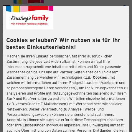
Menü
ießen
ießen
Cookies erlauben? Wir nutzen sie für Ihr
bestes Einkaufserlebnis!
Machen sie Ihren Einkauf persönlicher. Mit Ihrer ausdrücklichen
Zustimmung, die jederzeit widerrufbar ist, können wir auf Ihre
Interessen zugeschnittene Inhalte bereitstellen und für sie passende
en
Werbeanzeigen bei uns und auf Partner-Seiten anzeigen. In diesem
Zusammenhang verwenden wir Technologien (z.B.
Cookies
, mit
ERNSTING'S FAMILY FILIALE
welchen wir Informationen auf Ihrem Endgerät auslesen/speichern und
Hofäckerstraße 4
so personenbezogene Daten verarbeiten), um Ihr Nutzungsverhalten zu
96142 Hollfeld
analysieren und Profile mit Nutzungsgewohnheiten basierend auf Ihrem
Surf- und Kaufverhalten zu erstellen. Wir teilen einzelne Informationen
(z.B. verschlüsselte E-Mailadressen) mit Werbepartnern wie sozialen
ießen
STANDORT
SERVICES
SORTIMENT
AKTIONEN
Netzwerken. Dieser Verarbeitung zu Analyse-, Werbe- und
Personalisierungszwecken können sie untenstehend zustimmen.
Andernfalls können sie auch nur erforderliche Technologien einsetzen
oder Ihre Einstellungen individuell anpassen. Ihre Einwilligung umfasst
Ernsting's family
auch die Übermittlung von Daten zu Ihrer Person in Drittländer, die kein