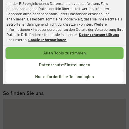
mit der EU vergleichbares Datenschutzniveau aufweisen. Falls
Ernsting's family
personenbezogene Daten dorthin übermittelt werden, könnten
Behörden diese gegebenenfalls unter Umständen erfassen und
Lange Str. 49, 31840 Hessisch Oldendorf
analysieren. Es besteht somit eine Möglichkeit, dass sie Ihre Rechte als
Betroffener dahingehend nicht durchsetzen könnten. Weitere
Informationen - insbesondere auch zu den Details der Verarbeitung Ihrer
Daten in Drittländern - finden sie in unserer
Datenschutzerklärung
und unseren
Cookie Informationen
.
Allen Tools zustimmen
Service Hotline
Datenschutz-Einstellungen
+49 (0) 2546 / 98 999 98
Nur erforderliche Technologien
Montag bis Freitag 8-18 Uhr
So finden Sie uns