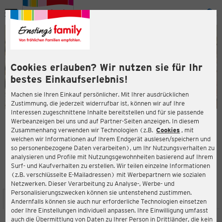
Menü
ießen
ießen
Cookies erlauben? Wir nutzen sie für Ihr
bestes Einkaufserlebnis!
Machen sie Ihren Einkauf persönlicher. Mit Ihrer ausdrücklichen
Zustimmung, die jederzeit widerrufbar ist, können wir auf Ihre
Interessen zugeschnittene Inhalte bereitstellen und für sie passende
en
Werbeanzeigen bei uns und auf Partner-Seiten anzeigen. In diesem
Zusammenhang verwenden wir Technologien (z.B.
Cookies
, mit
ERNSTING'S FAMILY FILIALE
welchen wir Informationen auf Ihrem Endgerät auslesen/speichern und
Lange Str. 49
so personenbezogene Daten verarbeiten), um Ihr Nutzungsverhalten zu
31840 Hessisch Oldendorf
analysieren und Profile mit Nutzungsgewohnheiten basierend auf Ihrem
Surf- und Kaufverhalten zu erstellen. Wir teilen einzelne Informationen
(z.B. verschlüsselte E-Mailadressen) mit Werbepartnern wie sozialen
4,3
ießen
Bewertung:
Netzwerken. Dieser Verarbeitung zu Analyse-, Werbe- und
Personalisierungszwecken können sie untenstehend zustimmen.
STANDORT
SERVICES
SORTIMENT
AKTIONEN
Andernfalls können sie auch nur erforderliche Technologien einsetzen
oder Ihre Einstellungen individuell anpassen. Ihre Einwilligung umfasst
auch die Übermittlung von Daten zu Ihrer Person in Drittländer, die kein