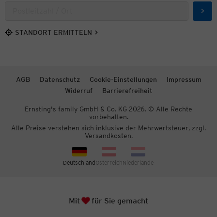
Such
STANDORT ERMITTELN
AGB
Datenschutz
Cookie-Einstellungen
Impressum
Widerruf
Barrierefreiheit
Ernsting's family GmbH & Co. KG 2026. © Alle Rechte
vorbehalten.
Alle Preise verstehen sich inklusive der Mehrwertsteuer, zzgl.
Versandkosten.
Deutschland
Österreich
Niederlande
Herz
Zum S
Mit
für Sie gemacht