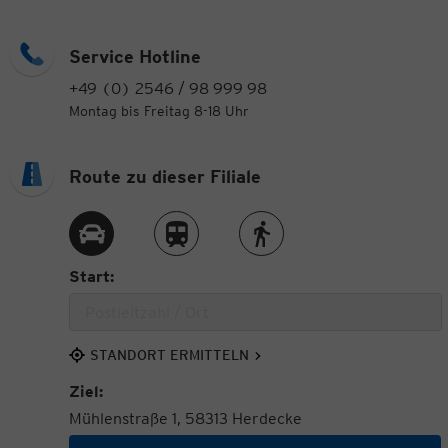
Service Hotline
+49 (0) 2546 / 98 999 98
Montag bis Freitag 8-18 Uhr
Route zu dieser Filiale
Route per Auto
Route per Zug
Route zu Fuß
Start:
STANDORT ERMITTELN
Ziel:
Mühlenstraße 1, 58313 Herdecke