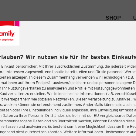
SHOP
rlauben? Wir nutzen sie für Ihr bestes Einkaufs
 Einkauf persönlicher. Mit Ihrer ausdrücklichen Zustimmung, die jederzeit wider
hre Interessen zugeschnittene Inhalte bereitstellen und für sie passende Werb
-Seiten anzeigen. In diesem Zusammenhang verwenden wir Technologien (z.B.
ormationen auf Ihrem Endgerät auslesen/speichern und so personenbezogene 
m Ihr Nutzungsverhalten zu analysieren und Profile mit Nutzungsgewohnheiten 
Kaufverhalten zu erstellen. Wir teilen einzelne Informationen (z.B. verschlüssel
it Werbepartnern wie sozialen Netzwerken. Dieser Verarbeitung zu Analyse-, 
gszwecken können sie untenstehend zustimmen. Andernfalls können sie auch nu
setzen oder Ihre Einstellungen individuell anpassen. Ihre Einwilligung umfasst 
 Daten zu Ihrer Person in Drittländer, die kein mit der EU vergleichbares Dat
s personenbezogene Daten dorthin übermittelt werden, könnten Behörden diese
erfassen und analysieren. Es besteht somit eine Möglichkeit, dass sie Ihre Rec
ngehend nicht durchsetzen könnten. Weitere Informationen - insbesondere auc