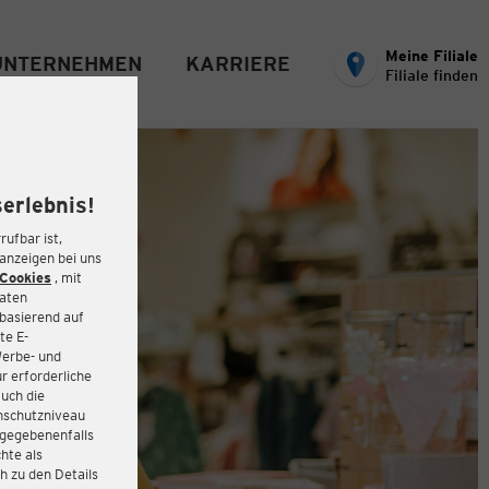
Meine Filiale
UNTERNEHMEN
KARRIERE
Filiale finden
erlebnis!
rufbar ist,
eanzeigen bei uns
Cookies
, mit
Daten
basierend auf
te E-
Werbe- und
r erforderliche
auch die
enschutzniveau
 gegebenenfalls
hte als
h zu den Details