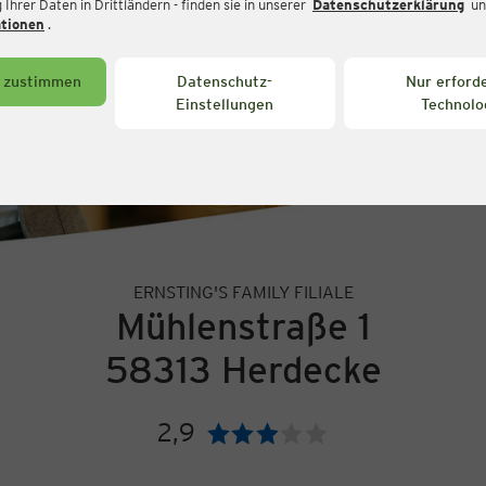
Ihrer Daten in Drittländern - finden sie in unserer
Datenschutzerklärung
un
ationen
.
s zustimmen
Datenschutz-
Nur erforde
Einstellungen
Technolo
ERNSTING'S FAMILY FILIALE
Mühlenstraße 1
58313 Herdecke
2,9
Bewertung: