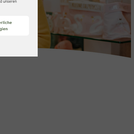
d unseren
rliche
gien