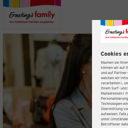
Cookies e
Machen sie Ihren
können wir auf I
und auf Partner
welchen wir Inf
verarbeiten), u
Ihrem Surf- und 
Mailadressen) m
Personalisierun
Technologien ein
Übermittlung von
aufweisen. Fall
unter Umständen 
Betroffener dahi